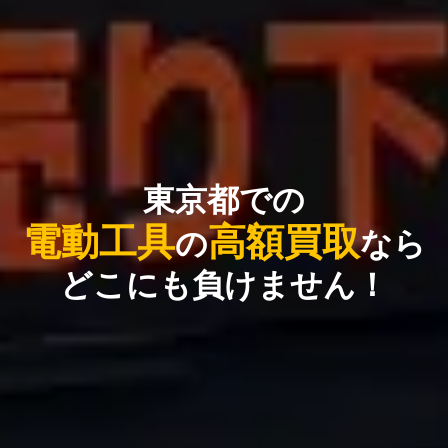
東京都での
電動
工具
高額買取
の
なら
どこにも負けません！