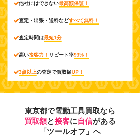
他社にはできない
最高額保証！
査定・出張・送料など
すべて無料！
査定時間は
最短1分
高い
接客力！
リピート率
93%！
3点以上
の査定で買取額
UP！
東京都で電動工具買取なら
買取額
と
接客
に
自信
がある
「ツールオフ」へ