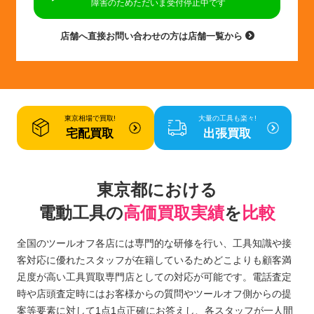
障害のためただいま受付停止中です
店舗へ直接お問い合わせの方は店舗一覧から
東京相場で買取!
大量の工具も楽々!
宅配買取
出張買取
東京都における
電動工具の
高価買取実績
を
比較
全国のツールオフ各店には専門的な研修を行い、工具知識や接
客対応に優れたスタッフが在籍しているためどこよりも顧客満
足度が高い工具買取専門店としての対応が可能です。電話査定
時や店頭査定時にはお客様からの質問やツールオフ側からの提
案等要素に対して1点1点正確にお答えし、各スタッフが一人間