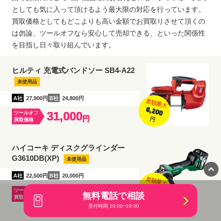
としても気に入って頂けるよう最大限の対応を行っています。
買取価格としてもどこよりも高い金額でお買取りさせて頂くの
は勿論、ツールオフなら安心して売却できる、といった関係性
を目指し日々取り組んでいます。
ヒルティ 充電式バンドソー SB4-A22
未使用品
A社
27,900円
B社
24,800円
差額最大
6,200
31,000
ツールオフ
円
円
買取価格
ハイコーキ ディスクグラインダー
G3610DB(XP)
未使用品
A社
22,500円
B社
20,000円
差額最大
5,000
25,000
ツールオフ
無料電話で相談
円
円
買取価格
受付時間 10:00~19:00