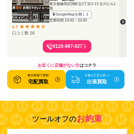
東京都練馬区関町北3丁目3-13 古川ビル1
階
GoogleMapを開く
営業時間
10:00 ~ 20:00
4.7
口コミ数 26
0120-987-027
お近くに店舗がない方
はコチラ
東京相場で買取!
大量の工具も楽々!
宅配買取
出張買取
お約束
ツールオフの