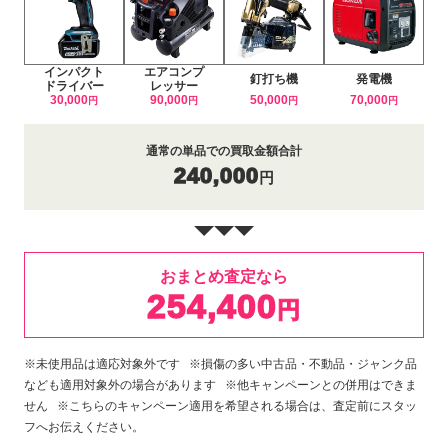
インパクト
エアコンプ
釘打ち機
発電機
ドライバー
レッサー
30,000
90,000
50,000
70,000
円
円
円
円
通常の単品での買取金額合計
240,000
円
おまとめ査定なら
254,400
円
※未使用品は適応対象外です ※損傷の多い中古品・不動品・ジャンク品
なども適用対象外の場合があります ※他キャンペーンとの併用はできま
せん ※こちらのキャンペーン適用を希望される場合は、査定前にスタッ
フへお伝えください。