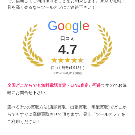
で、信頼してご利用頂けることをお約束します。東京で電動工
具を高く売るならツールオフにご連絡下さい！
G
o
o
g
l
e
口コミ
4.7
口コミ総数(4,913件)
※2026年8月1日現在
全国どこからでも無料電話査定・LINE査定
が
可能
ですのでお気
軽にお問合せ下さい。
選べる3つの買取方法(店頭買取、出張買取、宅配買取)でどこか
らでもすぐに高額買取させて頂きます。是非「ツールオフ」を
ご利用ください！