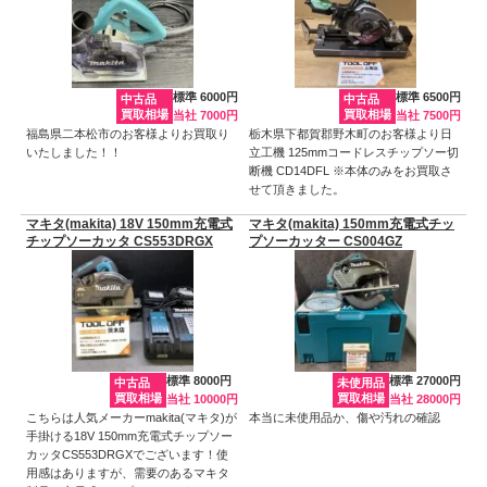
標準 6000円
標準 6500円
中古品
中古品
買取相場
買取相場
当社 7000円
当社 7500円
福島県二本松市のお客様よりお買取り
栃木県下都賀郡野木町のお客様より日
いたしました！！
立工機 125mmコードレスチップソー切
断機 CD14DFL ※本体のみをお買取さ
せて頂きました。
マキタ(makita) 18V 150mm充電式
マキタ(makita) 150mm充電式チッ
チップソーカッタ CS553DRGX
プソーカッター CS004GZ
標準 8000円
標準 27000円
中古品
未使用品
買取相場
買取相場
当社 10000円
当社 28000円
こちらは人気メーカーmakita(マキタ)が
本当に未使用品か、傷や汚れの確認
手掛ける18V 150mm充電式チップソー
カッタCS553DRGXでございます！使
用感はありますが、需要のあるマキタ