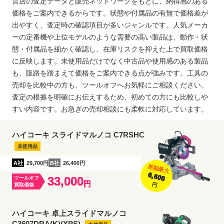
営店の査定データと販売ネットワークをもとに、納得感のある
価格をご案内できるからです。状態や付属品の有無で価格差が
出やすく、査定時の確認項目が多いジャンルです。人気メーカ
ーの定番機や上位モデルのような需要の高い製品は、動作・状
態・付属品を細かく確認し、在庫リスクを抑えた上で買取価格
に反映します。未使用品だけでなく中古品や使用感のある製品
も、販路を踏まえて価格をご案内できる点が強みです。工具の
売却を比較中の方も、ツールオフへお気軽にご相談ください。
査定の根拠を明確にお伝えするため、初めての方にも比較しや
すい内容です。お急ぎの売却相談にも柔軟に対応しています。
ハイコーキ スライドマルノコ C7RSHC
未使用品
A社
29,700円
B社
26,400円
差額最大
6,600
33,000
ツールオフ
円
円
買取価格
ハイコーキ 卓上スライドマルノコ
C3607DRA(K)(XPS)