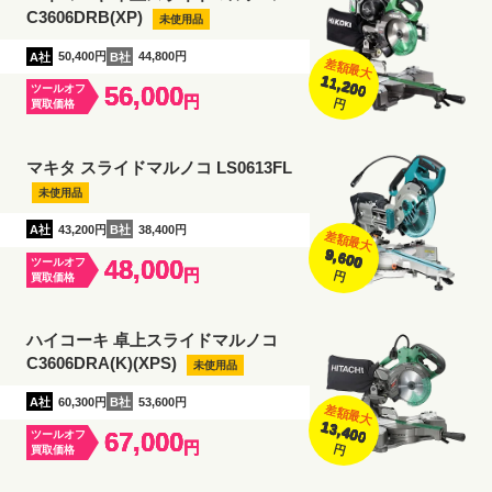
C3606DRB(XP)
未使用品
A社
50,400円
B社
44,800円
差額最大
11,200
56,000
ツールオフ
円
円
買取価格
マキタ スライドマルノコ LS0613FL
未使用品
A社
43,200円
B社
38,400円
差額最大
9,600
48,000
ツールオフ
円
円
買取価格
ハイコーキ 卓上スライドマルノコ
C3606DRA(K)(XPS)
未使用品
A社
60,300円
B社
53,600円
差額最大
13,400
67,000
ツールオフ
円
円
買取価格