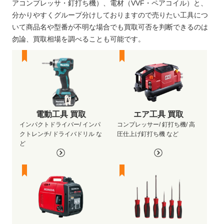
アコンプレッサ・釘打ち機）、電材（VVF・ペアコイル）と、
分かりやすくグループ分けしておりますので売りたい工具につ
いて商品名や型番が不明な場合でも買取可否を判断できるのは
勿論、買取相場を調べることも可能です。
電動工具 買取
エア工具 買取
インパクトドライバー/ インパ
コンプレッサー/ 釘打ち機/ 高
クトレンチ/ ドライバドリル な
圧仕上げ釘打ち機 など
ど