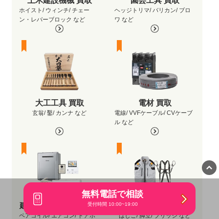
土木建設機械 買取
園芸工具 買取
ホイスト/ ウィンチ/ チェー
ヘッジトリマ/ バリカン/ ブロ
ン・レバーブロック など
ワ など
大工工具 買取
電材 買取
玄翁/ 鑿/ カンナ など
電線/ VVFケーブル/ CVケーブ
ル など
無料電話で相談
受付時間 10:00~19:00
建材・住宅設備品 買取
作業用品・消耗品 買取
ペアコイル/ エアコン/ ドアホ
はしご/ 脚立/ ブリッジ など