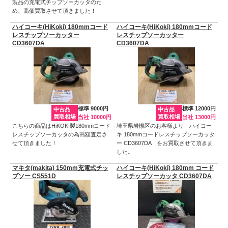
製品の充電式チップソーカッタのた
め、高価買取させて頂きました！
ハイコーキ(HiKoki) 180mmコード
ハイコーキ(HiKoki) 180mmコード
レスチップソーカッター
レスチップソーカッター
CD3607DA
CD3607DA
標準 9000円
標準 12000円
中古品
中古品
買取相場
買取相場
当社 10000円
当社 13000円
こちらの商品はHiKOKI製180mmコード
埼玉県岩槻区のお客様より ハイコー
レスチップソーカッタの為高額査定さ
キ 180mmコードレスチップソーカッタ
せて頂きました！
ー CD3607DA をお買取させて頂きま
した。
マキタ(makita) 150mm充電式チッ
ハイコーキ(HiKoki) 180mm コード
プソー CS551D
レスチップソーカッタ CD3607DA