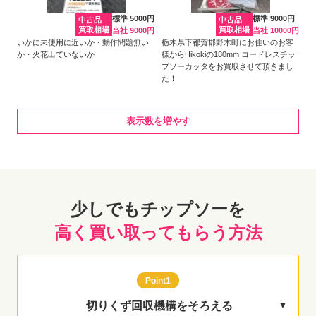
標準 5000円
標準 9000円
中古品
中古品
買取相場
買取相場
当社 9000円
当社 10000円
いかに未使用に近いか・動作問題無い
栃木県下都賀郡野木町にお住いのお客
か・火花出ていないか
様からHikokiの180mm コードレスチッ
プソーカッタをお買取させて頂きまし
た！
表示数を増やす
少しでもチップソーを
高く買い取ってもらう方法
Point1
切りくず回収機構をそろえる