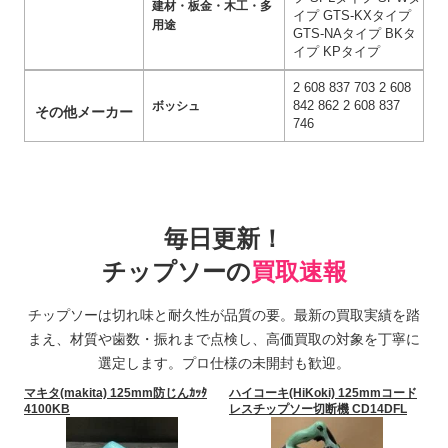
建材・板金・木工・多
イプ GTS-KXタイプ
用途
GTS-NAタイプ BKタ
イプ KPタイプ
2 608 837 703 2 608
842 862 2 608 837
ボッシュ
その他メーカー
746
毎日更新！
チップソーの
買取速報
チップソーは切れ味と耐久性が品質の要。最新の買取実績を踏
まえ、材質や歯数・振れまで点検し、高価買取の対象を丁寧に
選定します。プロ仕様の未開封も歓迎。
マキタ(makita) 125mm防じんｶｯﾀ
ハイコーキ(HiKoki) 125mmコード
4100KB
レスチップソー切断機 CD14DFL