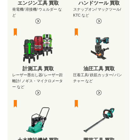
エンジン工具 買取
ハンドツール 買取
発電機/ 溶接機/ ウェルダー な
スナップオン/ マックツール/
ど
KTC など
計測工具 買取
油圧工具 買取
レーザー墨出し器/ レーザー距
圧着工具/ 鉄筋カッター/ パン
離計/ ノギス・マイクロメータ
チャー など
ー など