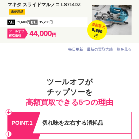
マキタ スライドマルノコ LS714DZ
未使用品
A社
39,600円
B社
35,200円
差額最大
8,800
44,000
ツールオフ
円
円
買取価格
毎日更新！最新の買取実績一覧を見る
ツールオフが
チップソーを
高額買取できる5つの理由
POINT.1
切れ味を左右する消耗品