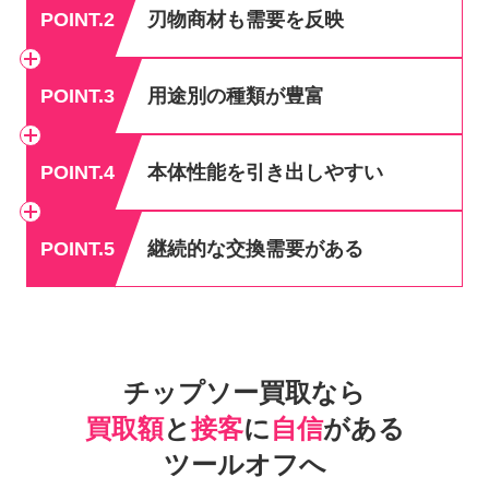
POINT.2
刃物商材も需要を反映
POINT.3
用途別の種類が豊富
POINT.4
本体性能を引き出しやすい
POINT.5
継続的な交換需要がある
チップソー買取なら
買取額
と
接客
に
自信
がある
ツールオフへ