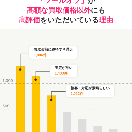
「ツールオフ」
が
高額な買取価格以外
にも
高評価
をいただいている
理由
買取金額に納得でき満足
1,806件
査定が早い
1,433件
接客・対応が素晴らしい
1,012件