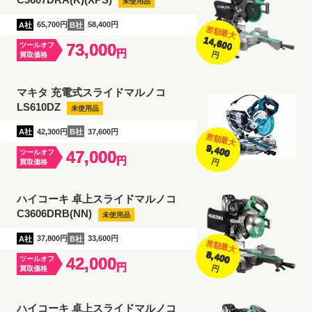
未使用品
A社
65,700円
B社
58,400円
差額最大
14,600
73,000
ツールオフ
円
円
買取価格
マキタ 充電式スライドマルノコ
LS610DZ
未使用品
A社
42,300円
B社
37,600円
差額最大
9,400
47,000
ツールオフ
円
円
買取価格
ハイコーキ 卓上スライドマルノコ
C3606DRB(NN)
未使用品
A社
37,800円
B社
33,600円
差額最大
8,400
42,000
ツールオフ
円
円
買取価格
ハイコーキ 卓上スライドマルノコ