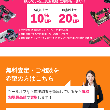
眠っている工具お気軽にお持ち下さい！
5点以上で
10点以上で
10
20
%
%
UP
UP
※中古品限定 ※他キャンペーンとの併用不可
※買取金額が1点で2,000円以上の場合に適用
※査定前にキャンペーンバナーをスタッフへ提示頂いた場合に適用
無料査定・ご相談を
希望の方はこちら
ツールオフなら市場調査を徹底しているから
買取
相場最高値
で
買取
します！