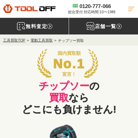
0120-777-066
総合受付 対応時間:10〜19時
無料査定
店舗一覧
工具買取TOP
電動工具買取
チップソー買取
国内買取額
No.1
宣言！
チップソー
の
買取
なら
どこにも負けません!