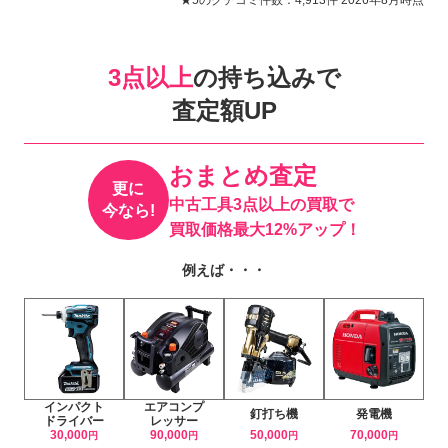
3点以上
の持ち込みで
査定額UP
おまとめ査定
更に
中古工具3点以上の買取で
今なら!
買取価格最大12%アップ！
例えば・・・
インパクト
エアコンプ
釘打ち機
発電機
ドライバー
レッサー
30,000
90,000
50,000
70,000
円
円
円
円