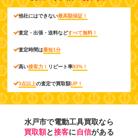
他社にはできない
最高額保証！
査定・出張・送料など
すべて無料！
査定時間は
最短1分
高い
接客力！
リピート率
93%！
3点以上
の査定で買取額
UP！
水戸市で電動工具買取なら
買取額
と
接客
に
自信
がある