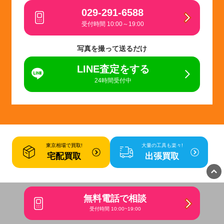
029-291-6588
受付時間 10:00～19:00
写真を撮って送るだけ
LINE査定をする
24時間受付中
東京相場で買取!
大量の工具も楽々!
宅配買取
出張買取
ツールオフ茨城・水戸店周辺
の
無料電話で相談
ツールオフ店舗一覧
受付時間 10:00~19:00