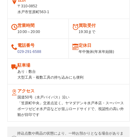
〒310-0852
水戸市笠原町563-1
営業時間
買取受付
10:00～20:00
19:30まで
電話番号
定休日
029-291-6588
年中無休(年末年始除)
駐車場
あり：数台
大型工具・複数工具の持ち込みにも便利
アクセス
国道50号（水戸バイパス）沿い
「笠原町中央」交差点近く。ヤマダデンキ水戸本店・スーパース
ポーツゼビオ水戸店などが並ぶロードサイドで、視認性の高い外
観が目印です
持込点数や商品の状態により、一時お預かりとなる場合がありま