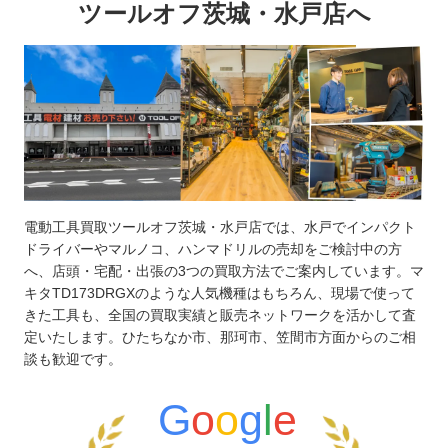
ツールオフ茨城・水戸店へ
電動工具買取ツールオフ茨城・水戸店では、水戸でインパクト
ドライバーやマルノコ、ハンマドリルの売却をご検討中の方
へ、店頭・宅配・出張の3つの買取方法でご案内しています。マ
キタTD173DRGXのような人気機種はもちろん、現場で使って
きた工具も、全国の買取実績と販売ネットワークを活かして査
定いたします。ひたちなか市、那珂市、笠間市方面からのご相
談も歓迎です。
G
o
o
g
l
e