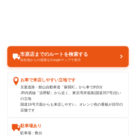
市原店までのルートを検索する
現在地からの道順をGoogleマップで表示
お車で来店しやすい立地です
京葉道路・館山自動車道「蘇我IC」から車で約5分
JR内房線「浜野駅」から近く、東京湾岸道路(国道357号)沿い
の立地
国道16号方面からも来店しやすい、オレンジ色の看板が目印の
店舗です
駐車場あり
駐車場：数台