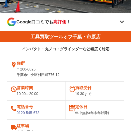
Google口コミでも
高評価
！
工具買取ツールオフ千葉・市原店
インパクト・丸ノコ・グラインダーなど幅広く対応
住所
〒260-0825
千葉市中央区村田町776-12
営業時間
買取受付
10:00～20:00
19:30まで
電話番号
定休日
0120-545-673
年中無休(年末年始除)
駐車場