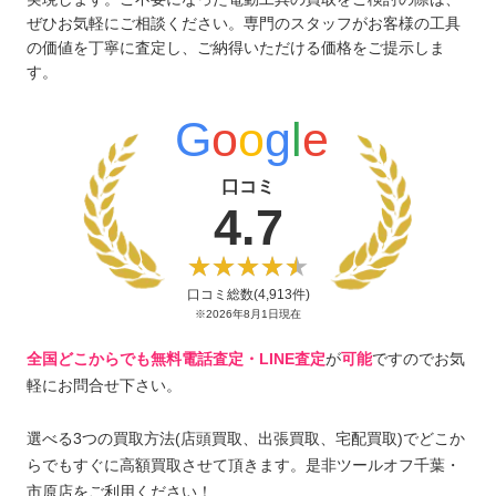
ぜひお気軽にご相談ください。専門のスタッフがお客様の工具
の価値を丁寧に査定し、ご納得いただける価格をご提示しま
す。
G
o
o
g
l
e
口コミ
4.7
口コミ総数(4,913件)
※2026年8月1日現在
全国どこからでも無料電話査定・LINE査定
が
可能
ですのでお気
軽にお問合せ下さい。
選べる3つの買取方法(店頭買取、出張買取、宅配買取)でどこか
らでもすぐに高額買取させて頂きます。是非ツールオフ千葉・
市原店をご利用ください！