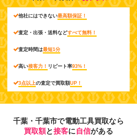
他社にはできない
最高額保証！
査定・出張・送料など
すべて無料！
査定時間は
最短1分
高い
接客力！
リピート率
93%！
3点以上
の査定で買取額
UP！
千葉・千葉市で電動工具買取なら
買取額
と
接客
に
自信
がある