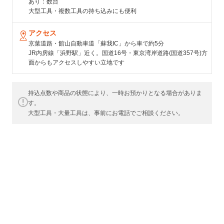
あり：数台
大型工具・複数工具の持ち込みにも便利
アクセス
京葉道路・館山自動車道「蘇我IC」から車で約5分
JR内房線「浜野駅」近く。国道16号・東京湾岸道路(国道357号)方
面からもアクセスしやすい立地です
持込点数や商品の状態により、一時お預かりとなる場合がありま
す。
大型工具・大量工具は、事前にお電話でご相談ください。