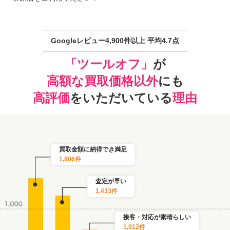
Googleレビュー4,900件以上 平均4.7点
「ツールオフ」
が
高額な買取価格以外
にも
高評価
をいただいている
理由
買取金額に納得でき満足
1,806件
査定が早い
1,433件
接客・対応が素晴らしい
1,012件