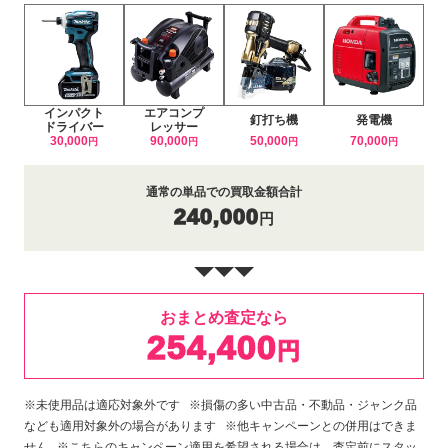
インパクト
エアコンプ
釘打ち機
発電機
ドライバー
レッサー
30,000
90,000
50,000
70,000
円
円
円
円
通常の単品での買取金額合計
240,000
円
おまとめ査定なら
254,400
円
※未使用品は適応対象外です ※損傷の多い中古品・不動品・ジャンク品
なども適用対象外の場合があります ※他キャンペーンとの併用はできま
せん ※こちらのキャンペーン適用を希望される場合は、査定前にスタッ