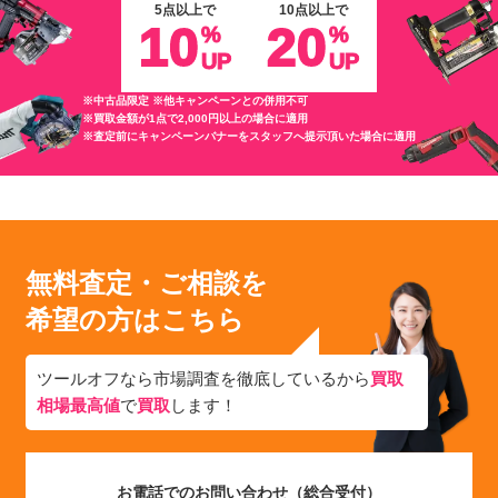
5点以上で
10点以上で
10
20
%
%
UP
UP
※中古品限定 ※他キャンペーンとの併用不可
※買取金額が1点で2,000円以上の場合に適用
※査定前にキャンペーンバナーをスタッフへ提示頂いた場合に適用
無料査定・ご相談を
希望の方はこちら
ツールオフなら市場調査を徹底しているから
買取
相場最高値
で
買取
します！
お電話でのお問い合わせ（総合受付）