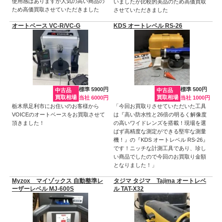
使用感はありますが人気の高い商品の
いましたが比較的美品のため高価買取
ため高価買取させていただきました
させていただきました
オートベース VC-R/VC-G
KDS オートレベル RS-26
標準 5900円
標準 500円
中古品
中古品
買取相場
買取相場
当社 6000円
当社 1000円
栃木県足利市にお住いのお客様から
「今回お買取りさせていただいた工具
VOICEのオートベースをお買取させて
は『高い防水性と26倍の明るく解像度
頂きました！
の高いワイドレンズを搭載！現場を選
ばず高精度な測定ができる堅牢な測量
機！』の『KDS オートレベル RS-26』
です！ニッチな計測工具であり、珍し
い商品でしたので今回のお買取り金額
となりました！」
Myzox マイゾックス 自動整準レ
タジマ タジマ Tajima オートレベ
ーザーレベル MJ-600S
ル TAT-X32