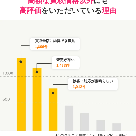
高額な買取価格以外
にも
高評価
をいただいている
理由
買取金額に納得でき満足
1,806件
査定が早い
1,433件
接客・対応が素晴らしい
1,012件
★5のクチコミ件数：4,913件 2026年8月時点