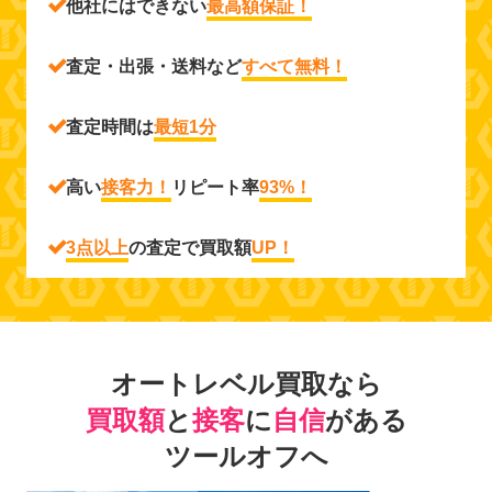
他社にはできない
最高額保証！
査定・出張・送料など
すべて無料！
査定時間は
最短1分
高い
接客力！
リピート率
93%！
3点以上
の査定で買取額
UP！
オートレベル買取なら
買取額
と
接客
に
自信
がある
ツールオフへ