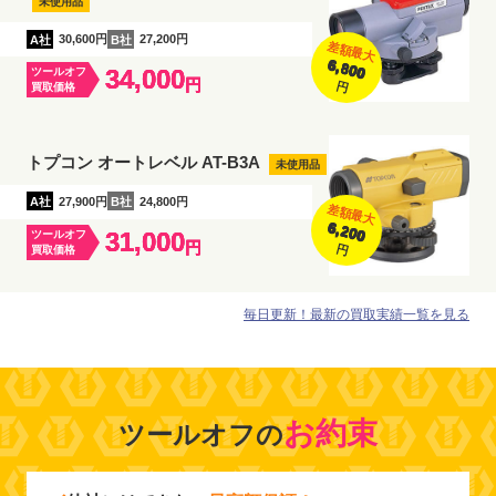
未使用品
A社
30,600円
B社
27,200円
差額最大
6,800
34,000
ツールオフ
円
円
買取価格
トプコン オートレベル AT-B3A
未使用品
A社
27,900円
B社
24,800円
差額最大
6,200
31,000
ツールオフ
円
円
買取価格
毎日更新！最新の買取実績一覧を見る
お約束
ツールオフの