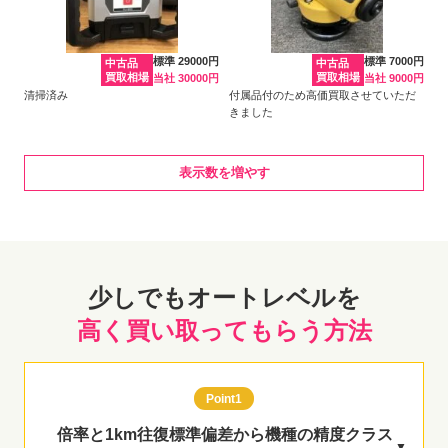
標準 29000円
標準 7000円
中古品
中古品
買取相場
買取相場
当社 30000円
当社 9000円
清掃済み
付属品付のため高価買取させていただ
きました
表示数を増やす
少しでもオートレベルを
高く買い取ってもらう方法
Point1
倍率と1km往復標準偏差から機種の精度クラス