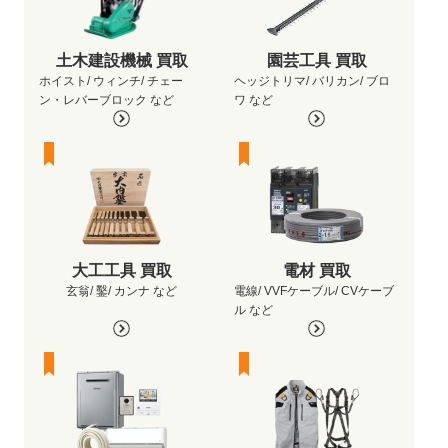
土木建設機械 買取
園芸工具 買取
ホイスト/ ウィンチ/ チェー
ヘッジトリマ/ バリカン/ ブロ
ン・レバーブロック など
ワ など
大工工具 買取
電材 買取
玄翁/ 鑿/ カンナ など
電線/ VVFケーブル/ CVケーブ
ル など