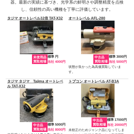
器。最新の実績に基づき、光学系の鮮明さや調整精度を点検
し、信頼性の高い機種を丁寧に評価しています。
タジマ オートレベル32倍 TAT-X32
オートレベル AFL-280
標準 円
標準 3000円
未使用品
中古品
買取相場
買取相場
当社 4000円
当社 5000円
状態が良かった為高価買取していま
す。
タジマ タジマ Tajima オートレベ
トプコン オートレベル AT-B3A
ル TAT-X32
標準 17000円
中古品
標準 5000円
買取相場
当社 20000円
中古品
買取相場
当社 8000円
未校正のためジャンク品になってしま