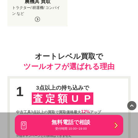
農機具 買取
トラクター/ 耕運機/ コンバイ
ン など
オートレベル買取で
ツールオフが選ばれる理由
1
3点以上の持ち込みで
査
定
額
U
P
12%
中古工具3点以上の買取で買取価格最大
アップ
無料電話で相談
※未使用品は適応対象外です
※損傷の多い中古品・不動品・ジャンク品なども適用対象外の場合がありま
受付時間 10:00~19:00
す
※他キャンペーンとの併用はできません