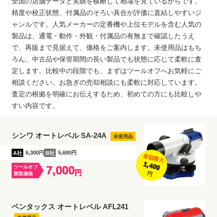
全国の店舗データと実績を横断して相場を見ているからです。
精度や校正状態、付属品のそろい具合が評価に直結しやすいジ
ャンルです。人気メーカーの定番機や上位モデルを含む人気の
製品は、通電・動作・外観・付属品の有無まで確認したうえ
で、再販まで見据えて、価格をご案内します。未使用品はもち
ろん、中古品や保管期間の長い製品でも状態に応じて柔軟に査
定します。比較中の段階でも、まずはツールオフへお気軽にご
相談ください。お急ぎの売却相談にも柔軟に対応しています。
査定の根拠を明確にお伝えするため、初めての方にも比較しや
すい内容です。
シンワ オートレベル SA-24A
未使用品
A社
6,300円
B社
5,600円
差額最大
1,400
7,000
ツールオフ
円
円
買取価格
ペンタックス オートレベル AFL241