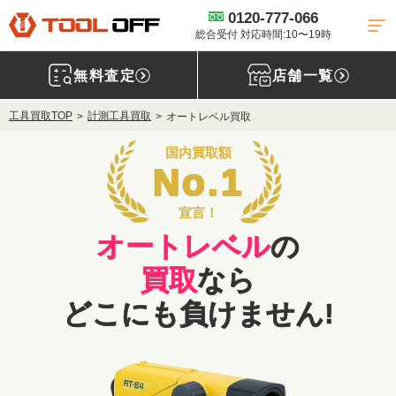
0120-777-066
総合受付 対応時間:10〜19時
無料査定
店舗一覧
工具買取TOP
計測工具買取
オートレベル買取
国内買取額
No.1
宣言！
オートレベル
の
買取
なら
どこにも負けません!