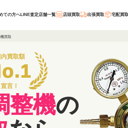
めての方へ
LINE査定
店舗一覧
店頭買取
出張買取
宅配買
整機買取
国内買取額
o.1
宣言！
調整機
の