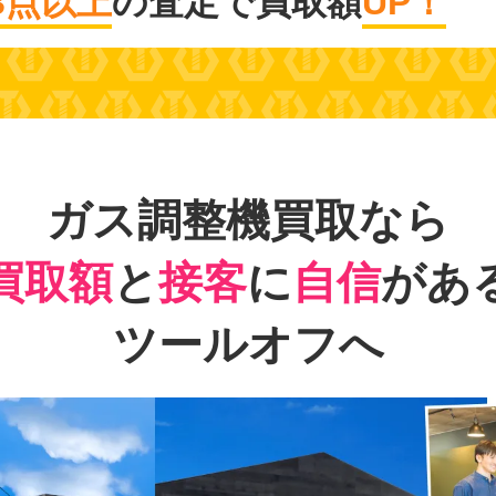
3点以上
の査定で買取額
UP！
ガス調整機買取なら
買取額
と
接客
に
自信
があ
ツールオフへ