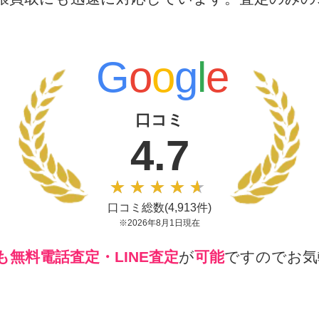
G
o
o
g
l
e
口コミ
4.7
口コミ総数(4,913件)
※2026年8月1日現在
無料電話査定・LINE査定
が
可能
ですのでお気