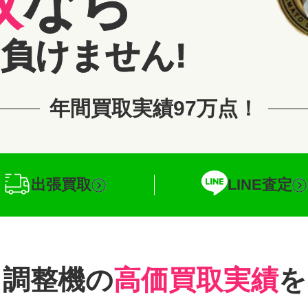
取
なら
負けません!
年間買取実績97万点！
出張買取
LINE査定
ス調整機の
高価買取実績
を