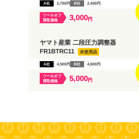
A社
2,700円
B社
2,400円
ツールオフ
3,000
円
買取価格
ヤマト産業 二段圧力調整器
FR1BTRC11
未使用品
A社
4,500円
B社
4,000円
ツールオフ
5,000
円
買取価格