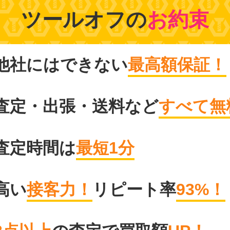
ツールオフの
お約束
他社にはできない
最高額保証！
査定・出張・送料など
すべて無
査定時間は
最短1分
高い
接客力！
リピート率
93%！