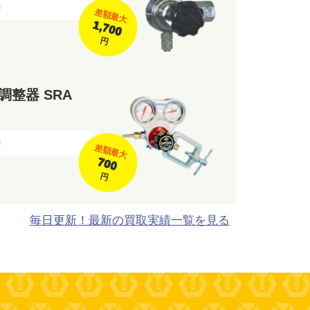
円
差額最大
1,700
円
調整器 SRA
円
差額最大
700
円
毎日更新！最新の買取実績一覧を見る