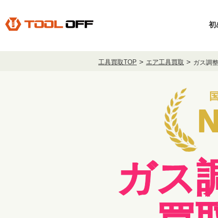
初
工具買取TOP
エア工具買取
ガス調
N
ガス