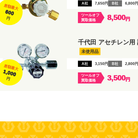
A社
7,650円
B社
6,800
差額最大
600
ツールオフ
8,500
円
円
買取価格
千代田 アセチレン用 
未使用品
A社
3,150円
B社
2,800
差額最大
1,000
ツールオフ
3,500
円
円
買取価格