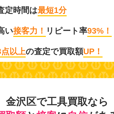
査定時間は
最短1分
高い
接客力！
リピート率
93%！
3点以上
の査定で買取額
UP！
金沢区で工具買取なら