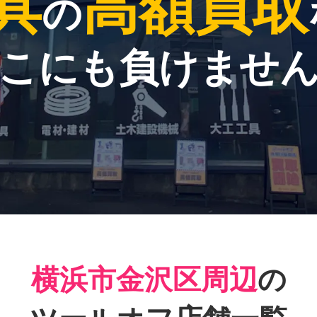
具
高額買取
の
こにも負けませ
横浜市金沢区周辺
の