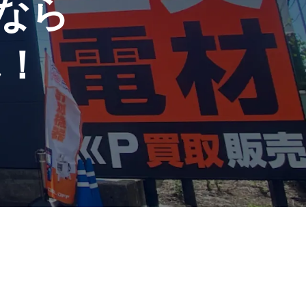
なら
ん！