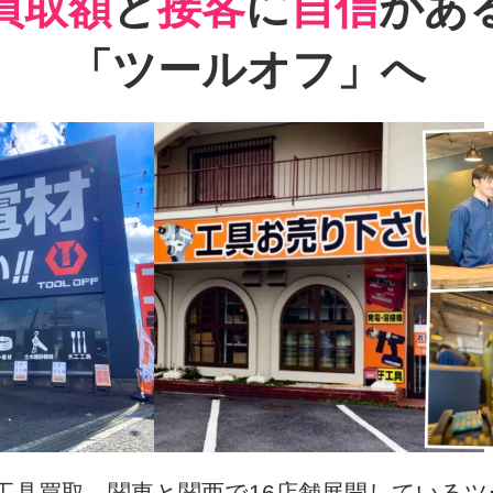
買取額
と
接客
に
自信
があ
「ツールオフ」へ
工具買取。関東と関西で16店舗展開している