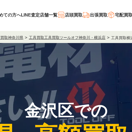
めての方へ
LINE査定
店舗一覧
店頭買取
出張買取
宅配買
具買取神奈川県
工具買取工具買取ツールオフ神奈川・横浜店
工具買取横
金沢区での