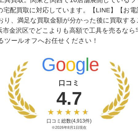
の宅配買取に対応しています。【LINE】【お
おり、満足な買取金額が分かった後に買取する
浜市金沢区でどこよりも高額で工具を売るなら
るツールオフへお任せください！
G
o
o
g
l
e
口コミ
4.7
口コミ総数(4,913件)
※2026年8月1日現在