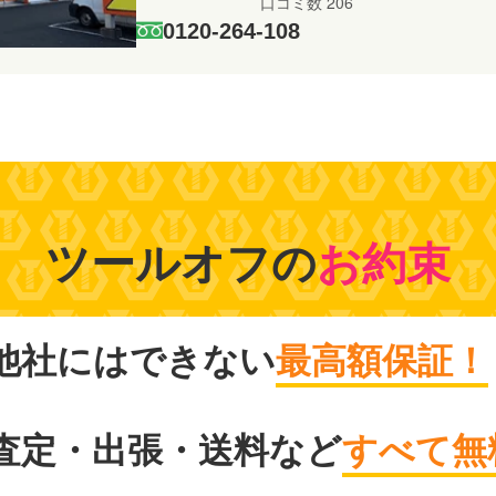
口コミ数 206
0120-264-108
ツールオフの
お約束
他社にはできない
最高額保証！
査定・出張・送料など
すべて無