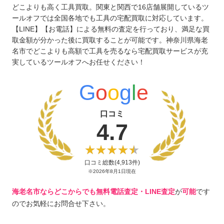
どこよりも高く工具買取。関東と関西で16店舗展開しているツ
ールオフでは全国各地でも工具の宅配買取に対応しています。
【LINE】【お電話】による無料の査定を行っており、満足な買
取金額が分かった後に買取することが可能です。神奈川県海老
名市でどこよりも高額で工具を売るなら宅配買取サービスが充
実しているツールオフへお任せください！
G
o
o
g
l
e
口コミ
4.7
口コミ総数(4,913件)
※2026年8月1日現在
海老名市ならどこからでも無料電話査定・LINE査定
が
可能
です
のでお気軽にお問合せ下さい。