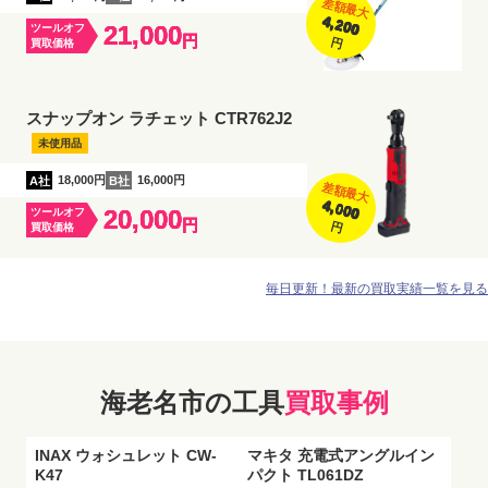
差額最大
4,200
21,000
ツールオフ
円
円
買取価格
スナップオン ラチェット CTR762J2
未使用品
A社
18,000円
B社
16,000円
差額最大
4,000
20,000
ツールオフ
円
円
買取価格
毎日更新！最新の買取実績一覧を見る
海老名市の工具
買取事例
INAX ウォシュレット CW-
マキタ 充電式アングルイン
K47
パクト TL061DZ