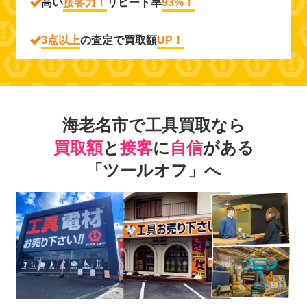
高い
接客力！
リピート率
93%！
3点以上
の査定で買取額
UP！
海老名市で工具買取なら
買取額
と
接客
に
自信
がある
「ツールオフ」へ