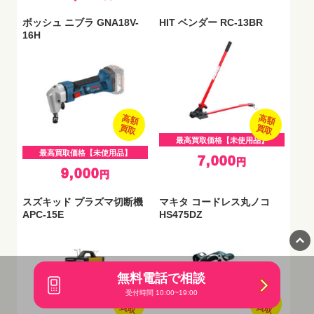
ボッシュ ニブラ GNA18V-
HIT ベンダー RC-13BR
16H
高額
高額
買取
買取
最高買取価格【未使用品】
最高買取価格【未使用品】
7,000
円
9,000
円
スズキッド プラズマ切断機
マキタ コードレス丸ノコ
APC-15E
HS475DZ
無料電話で相談
受付時間 10:00~19:00
高額
高額
買取
買取