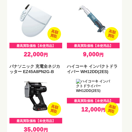
高額
高額
買取
買取
最高買取価格【未使用品】
最高買取価格【未使用品】
22,000
9,000
円
円
パナソニック 充電全ネジカ
ハイコーキ インパクトドラ
ッター EZ45A8PN2G-B
イバー WH12DD(2ES)
最高買取価格【未使用品】
高額
高額
12,000
円
買取
買取
最高買取価格【未使用品】
35,000
円