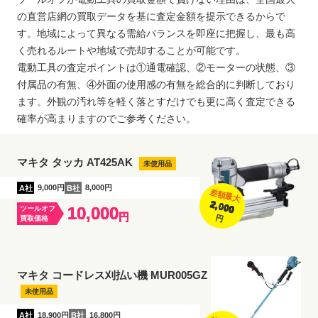
の直営店網の買取データを基に査定金額を提示できるからで
す。地域によって異なる需給バランスを即座に把握し、最も高
く売れるルートや地域で売却することが可能です。
電動工具の査定ポイントは①通電確認、②モーターの状態、③
付属品の有無、④外面の使用感の有無を総合的に判断しており
ます。外観の汚れ等を軽く落とすだけでも更に高く査定できる
確率が高まりますのでご参考ください。
マキタ タッカ AT425AK
未使用品
A社
9,000円
B社
8,000円
差額最大
2,000
10,000
ツールオフ
円
円
買取価格
マキタ コードレス刈払い機 MUR005GZ
未使用品
A社
18,900円
B社
16,800円