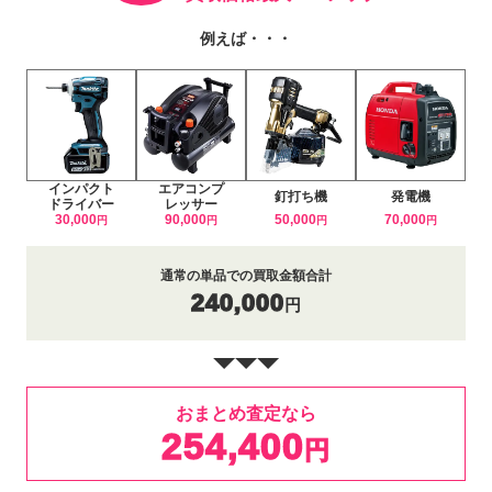
例えば・・・
インパクト
エアコンプ
釘打ち機
発電機
ドライバー
レッサー
30,000
90,000
50,000
70,000
円
円
円
円
通常の単品での買取金額合計
240,000
円
おまとめ査定なら
254,400
円