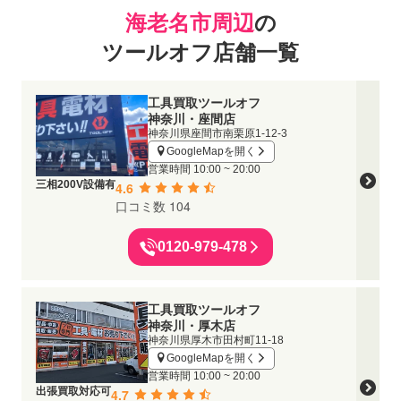
海老名市周辺
の
ツールオフ店舗一覧
工具買取ツールオフ
神奈川・座間店
神奈川県座間市南栗原1-12-3
GoogleMapを開く
営業時間
10:00 ~ 20:00
三相200V設備有
4.6
口コミ数 104
0120-979-478
工具買取ツールオフ
神奈川・厚木店
神奈川県厚木市田村町11-18
GoogleMapを開く
営業時間
10:00 ~ 20:00
出張買取対応可
4.7