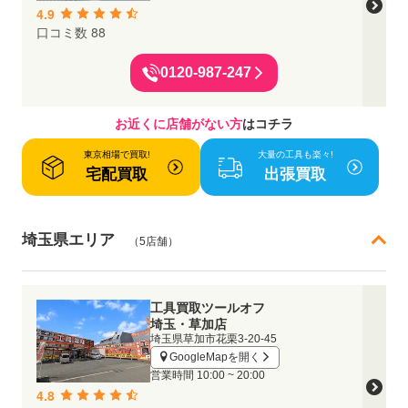
4.9
口コミ数 88
0120-987-247
お近くに店舗がない方
はコチラ
東京相場で買取!
大量の工具も楽々!
宅配買取
出張買取
埼玉県エリア
（5店舗）
工具買取ツールオフ
埼玉・草加店
埼玉県草加市花栗3-20-45
GoogleMapを開く
営業時間
10:00 ~ 20:00
4.8