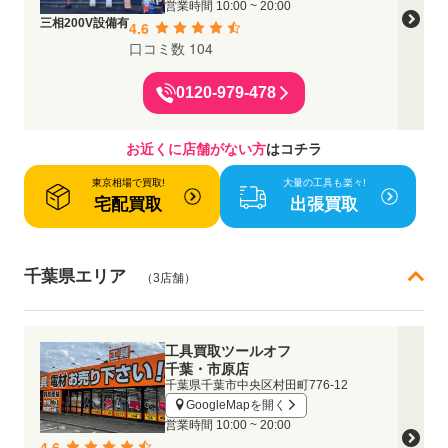
営業時間
10:00 ~ 20:00
三相200V設備有
4.6
口コミ数 104
0120-979-478
お近くに店舗がない方
はコチラ
東京相場で買取!
大量の工具も楽々!
宅配買取
出張買取
千葉県エリア
（3店舗）
工具買取ツールオフ
千葉・市原店
千葉県千葉市中央区村田町776-12
GoogleMapを開く
営業時間
10:00 ~ 20:00
4.6