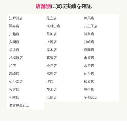
店舗別
に買取実績を確認
江戸川店
足立店
練馬店
調布店
東村山店
八王子店
川越店
草加店
鴻巣店
入間店
上尾店
川崎店
横浜店
厚木店
座間店
相模原店
幕張店
市原店
柏店
松戸店
水戸店
高崎店
福島店
仙台店
仙台南店
堺店
松原店
枚方店
茨木店
豊中店
札幌店
広島店
宇都宮店
名古屋高辻店