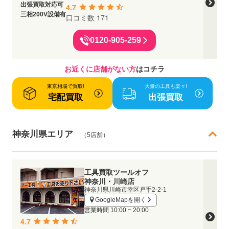
出張買取対応可
4.7
三相200V設備有
口コミ数 171
0120-905-259
お近くに店舗がない方
はコチラ
東京相場で買取!
大量の工具も楽々!
宅配買取
出張買取
神奈川県エリア
（5店舗）
工具買取ツールオフ
神奈川・川崎店
神奈川県川崎市幸区戸手2-2-1
GoogleMapを開く
営業時間
10:00 ~ 20:00
4.7