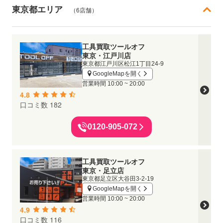
東京都エリア
（6店舗）
工具買取ツールオフ
東京・江戸川店
東京都江戸川区松江1丁目24-9
GoogleMapを開く
営業時間
10:00 ~ 20:00
4.8
口コミ数 182
0120-905-072
工具買取ツールオフ
東京・足立店
東京都足立区大谷田3-2-19
GoogleMapを開く
営業時間
10:00 ~ 20:00
4.9
口コミ数 116