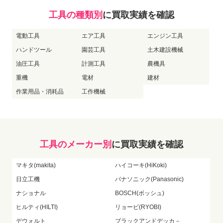
工具の種類別
に買取実績を確認
電動工具
エア工具
エンジン工具
ハンドツール
園芸工具
土木建設機械
油圧工具
計測工具
農機具
重機
電材
建材
作業用品・消耗品
工作機械
工具のメーカー別
に買取実績を確認
マキタ(makita)
ハイコーキ(HiKoki)
日立工機
パナソニック(Panasonic)
ナショナル
BOSCH(ボッシュ)
ヒルティ(HILTI)
リョービ(RYOBI)
デウォルト
ブラックアンドデッカ－