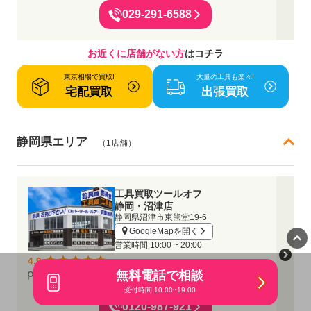
029-291-6588
お近くに店舗がない方
はコチラ
東京相場で買取!
大量の工具も楽々!
宅配買取
出張買取
静岡県エリア
（1店舗）
工具買取ツールオフ
静岡・沼津店
静岡県沼津市東熊堂19-6
GoogleMapを開く
営業時間
10:00 ~ 20:00
4.9
無料電話で相談
受付時間 10:00~19:00
0120-987-921