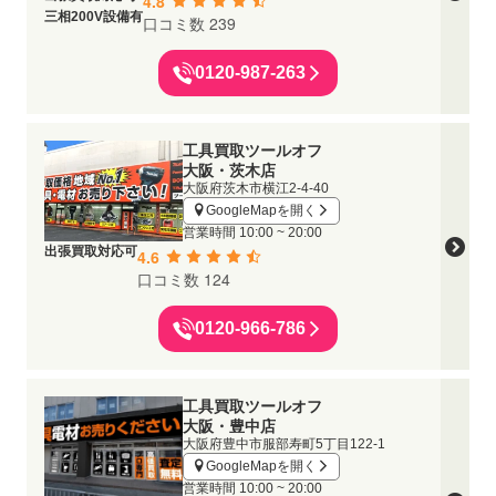
4.8
三相200V設備有
口コミ数 239
0120-987-263
工具買取ツールオフ
大阪・茨木店
大阪府茨木市横江2-4-40
GoogleMapを開く
営業時間
10:00 ~ 20:00
出張買取対応可
4.6
口コミ数 124
0120-966-786
工具買取ツールオフ
大阪・豊中店
大阪府豊中市服部寿町5丁目122-1
GoogleMapを開く
営業時間
10:00 ~ 20:00