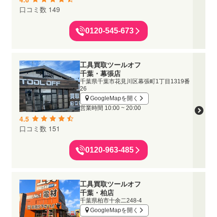
口コミ数 149
0120-545-673
工具買取ツールオフ
千葉・幕張店
千葉県千葉市花見川区幕張町1丁目1319番
26
GoogleMapを開く
営業時間
10:00 ~ 20:00
4.5
口コミ数 151
0120-963-485
工具買取ツールオフ
千葉・柏店
千葉県柏市十余二248-4
GoogleMapを開く