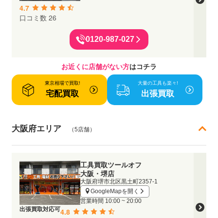
4.7
口コミ数 26
0120-987-027
お近くに店舗がない方
はコチラ
東京相場で買取!
大量の工具も楽々!
宅配買取
出張買取
大阪府エリア
（5店舗）
工具買取ツールオフ
大阪・堺店
大阪府堺市北区黒土町2357-1
GoogleMapを開く
営業時間
10:00 ~ 20:00
出張買取対応可
4.8