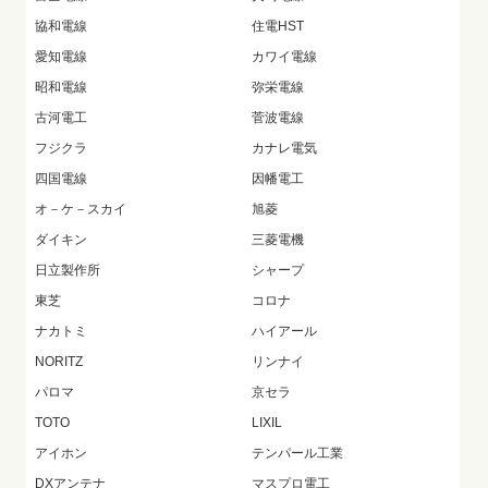
協和電線
住電HST
愛知電線
カワイ電線
昭和電線
弥栄電線
古河電工
菅波電線
フジクラ
カナレ電気
四国電線
因幡電工
オ－ケ－スカイ
旭菱
ダイキン
三菱電機
日立製作所
シャープ
東芝
コロナ
ナカトミ
ハイアール
NORITZ
リンナイ
パロマ
京セラ
TOTO
LIXIL
アイホン
テンパール工業
DXアンテナ
マスプロ電工