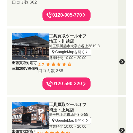
口コミ数 602
0120-905-770
工具買取ツールオフ
埼玉・川越店
埼玉県川越市大字古谷上3819-8
GoogleMapを開く
営業時間
10:00 ~ 20:00
出張買取対応可
4.7
三相200V設備有
口コミ数 368
0120-590-220
工具買取ツールオフ
埼玉・上尾店
埼玉県上尾市緑丘3-5-55
GoogleMapを開く
営業時間
10:00 ~ 20:00
出張買取対応可
4.9