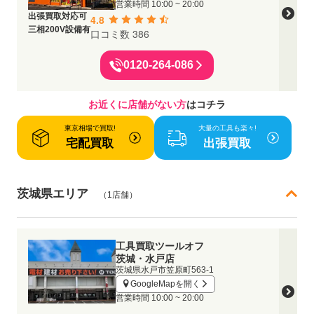
営業時間
10:00 ~ 20:00
出張買取対応可
4.8
三相200V設備有
口コミ数 386
0120-264-086
お近くに店舗がない方
はコチラ
東京相場で買取!
大量の工具も楽々!
宅配買取
出張買取
茨城県エリア
（1店舗）
工具買取ツールオフ
茨城・水戸店
茨城県水戸市笠原町563-1
GoogleMapを開く
営業時間
10:00 ~ 20:00