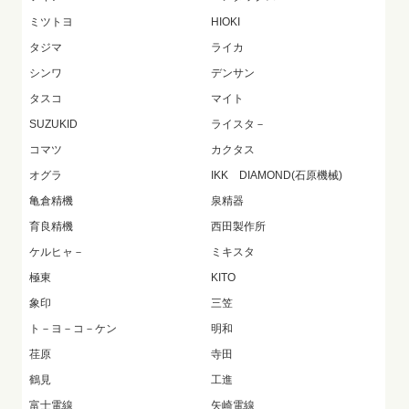
ミツトヨ
HIOKI
タジマ
ライカ
シンワ
デンサン
タスコ
マイト
SUZUKID
ライスタ－
コマツ
カクタス
オグラ
IKK DIAMOND(石原機械)
亀倉精機
泉精器
育良精機
西田製作所
ケルヒャ－
ミキスタ
極東
KITO
象印
三笠
ト－ヨ－コ－ケン
明和
荏原
寺田
鶴見
工進
富士電線
矢崎電線