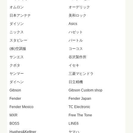
オムロン
オーデリック
日本アンテナ
美和ロック
ダイソン
Asics
ニックス
ハゼット
スタビレー
バートル
(株)空調服
コーコス
サンエス
谷沢製作所
クボタ
イセキ
ヤンマー
三菱マヒンドラ
ダイヘン
日立精機
Gibson
Gibson Custom shop
Fender
Fender Japan
Fender Mexico
TC Electronic
MXR
Free The Tone
BOSS
LINE6
Hughes&Kettner
ヤマハ