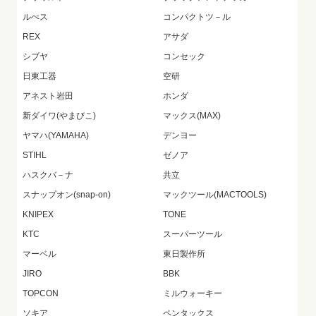
ルぺス
コンパクトツ－ル
REX
アサダ
シブヤ
コンセック
日東工器
空研
アネスト岩田
ホンダ
新ダイワ(やまびこ)
マックス(MAX)
ヤマハ(YAMAHA)
デンヨー
STIHL
ゼノア
ハスクバ－ナ
共立
スナップオン(snap-on)
マックツール(MACTOOLS)
KNIPEX
TONE
KTC
スーパーツール
マーベル
東日製作所
JIRO
BBK
TOPCON
ミルウォーキー
ソキア
ペンタックス