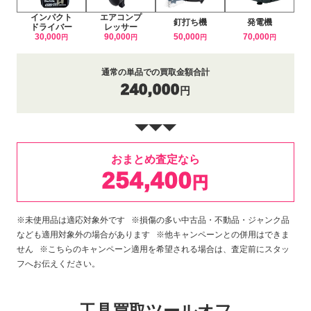
インパクト
エアコンプ
釘打ち機
発電機
ドライバー
レッサー
30,000
90,000
50,000
70,000
円
円
円
円
通常の単品での買取金額合計
240,000
円
おまとめ査定なら
254,400
円
※未使用品は適応対象外です ※損傷の多い中古品・不動品・ジャンク品
なども適用対象外の場合があります ※他キャンペーンとの併用はできま
せん ※こちらのキャンペーン適用を希望される場合は、査定前にスタッ
フへお伝えください。
工具買取ツールオフ