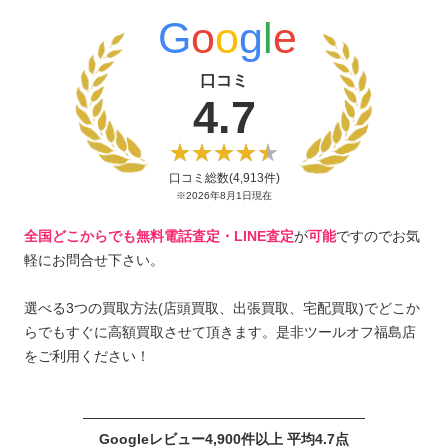
G
o
o
g
l
e
口コミ
4.7
口コミ総数(4,913件)
※2026年8月1日現在
全国どこからでも無料電話査定・LINE査定
が
可能
ですのでお気
軽にお問合せ下さい。
選べる3つの買取方法(店頭買取、出張買取、宅配買取)でどこか
らでもすぐに高額買取させて頂きます。是非ツールオフ福島店
をご利用ください！
Googleレビュー4,900件以上 平均4.7点