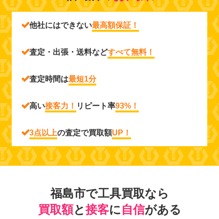
他社にはできない
最高額保証！
査定・出張・送料など
すべて無料！
査定時間は
最短1分
高い
接客力！
リピート率
93%！
3点以上
の査定で買取額
UP！
福島市で工具買取なら
買取額
と
接客
に
自信
がある