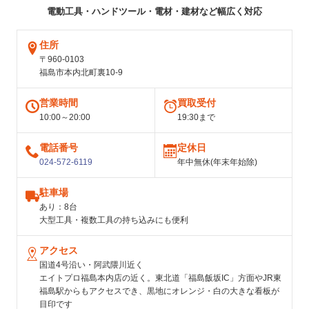
電動工具・ハンドツール・電材・建材など幅広く対応
住所
〒960-0103
福島市本内北町裏10-9
営業時間
買取受付
10:00～20:00
19:30まで
電話番号
定休日
024-572-6119
年中無休(年末年始除)
駐車場
あり：8台
大型工具・複数工具の持ち込みにも便利
アクセス
国道4号沿い・阿武隈川近く
エイトプロ福島本内店の近く。東北道「福島飯坂IC」方面やJR東
福島駅からもアクセスでき、黒地にオレンジ・白の大きな看板が
目印です