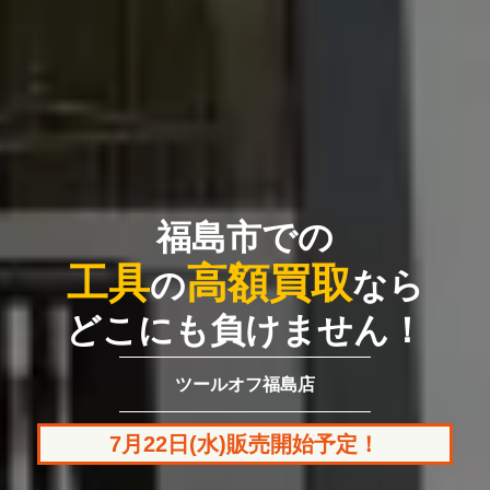
福島市での
工具
高額買取
の
なら
どこにも負けません！
ツールオフ福島店
7月22日(水)販売開始予定！