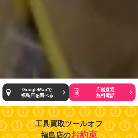
GoogleMapで
店舗直通
福島店を調べる
無料電話
工具買取ツールオフ
お約束
福島店の