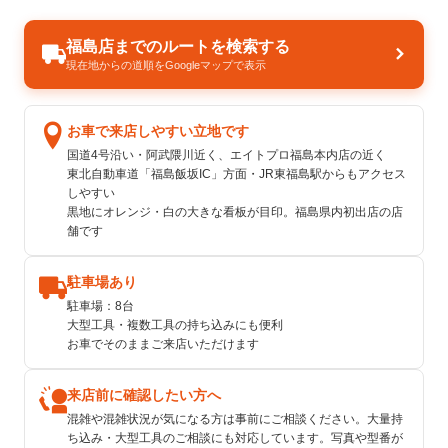
福島店までのルートを検索する
現在地からの道順をGoogleマップで表示
お車で来店しやすい立地です
国道4号沿い・阿武隈川近く、エイトプロ福島本内店の近く
東北自動車道「福島飯坂IC」方面・JR東福島駅からもアクセス
しやすい
黒地にオレンジ・白の大きな看板が目印。福島県内初出店の店
舗です
駐車場あり
駐車場：8台
大型工具・複数工具の持ち込みにも便利
お車でそのままご来店いただけます
来店前に確認したい方へ
混雑や混雑状況が気になる方は事前にご相談ください。大量持
ち込み・大型工具のご相談にも対応しています。写真や型番が