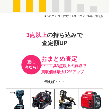
★5のクチコミ件数：4,913件 2026年8月時点
3点以上
の持ち込みで
査定額UP
おまとめ査定
更に
中古工具3点以上の買取で
今なら!
買取価格最大12%アップ！
例えば・・・