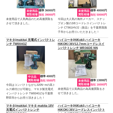
標準 36000円
標準 40000円
未使用品
未使用品
買取相場
買取相場
当社 39000円
当社 50000円
未使用品で人気商品のため高価買取を
今回は大人気の海外メーカー、スナッ
させて頂きました。
プオン製の3/8コードレスインパクトレ
ンチ CT861HVJ2（新品）を千葉県我孫
子市からお売りいただきました！
マキタ(makita) 充電式インパクトレ
ハイコーキ(HiKoki) ハイコーキ
ンチ TW004GZ
HiKOKI 36V12.7mmコードレスイ
ンパクトレンチ WR36DE NN
標準 4000円
中古品
買取相場
標準 13999円
当社 5500円
未使用品
買取相場
当社 16000円
今回はコンパクトながら320N･mの高ト
未使用品で人気商品の為高価買取をさ
ルク締付けが可能な、マキタ製充電式
せて頂きました。
インパクトレンチ TW004GZを千葉県
野田市からお売り頂きました！
マキタ(makita) マキタ makita 18V
ハイコーキ(HiKoki) ハイコーキ
充電式インパクトレンチ
HiKOKI 36Vコードレスインパクト