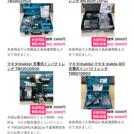
TW1001DRGX
レンチ WR36DH 2XPSZ
標準 33000円
標準 28000円
未使用品
未使用品
買取相場
買取相場
当社 36000円
当社 30000円
未使用品で人気商品の為高価買取をさ
未使用品で人気商品の為高価買取をさ
せて頂きました。
せて頂きました。
マキタ(makita) 充電式インパクトレ
マキタ(makita) マキタ makita 40V
ンチ TW1001DRGX
充電式インパクトレンチ
TW007GRDX
標準 25000円
未使用品
買取相場
標準 35000円
当社 30000円
未使用品
買取相場
当社 40000円
今回は最大締め付けトルク800N・mを
未使用品で人気商品の為高価買取をさ
誇る、マキタ製充電式インパクトレン
せて頂きました。
チ TW1001DRGX(新品)を千葉県野田市
からお売り頂きました。