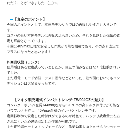
ただくことができましたm(__)m。
【査定のポイント】
今回のポイントとして、本体モデルならではの再販しやすさも大きいで
す。
コスパの良い本体モデルは再販の足も速いため、それを見越した強気の査
定も可能となっています。
今回は40Vmax仕様で安定した作業が可能な機種であり、その点も査定で
プラスになったと思います！
▷商品状態（ランク）
使用感はある程度残っていましたが、目立つ傷みなどはなく比較的きれい
でした。
また通電・モード切替・テスト動作などといった、動作面においてもコン
ディションは大変良かったです。
【マキタ製充電式インパクトレンチ TW004GZの魅力】
コンパクトボディ(全長144mm)ながら320N･mの高トルク締付けが可能な
パワフルさを持つ、40Vmax仕様のインパクトレンチです。
定回転制御で安定した締付けができるのが特色で、バッテリ残容量に左右
されにくいため終始安定した作業が可能です｡
また正逆転オートストップモードなど、作業効率を向上させる３つのモー