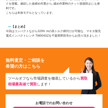
ドを搭載。連続した仮締め作業から､緩め作業時のナット脱落防止にも便
利です｡
こちらは本体モデルとなっています。
【まとめ】
今回はコンパクトながら320N･mの高トルク締付けが可能な、マキタ製充
電式インパクトレンチ TW004GZを千葉県野田市からお売り頂きました！
無料査定・ご相談を
希望の方はこちら
ツールオフなら市場調査を徹底しているから
買取
相場最高値
で
買取
します！
お電話でのお問い合わせ