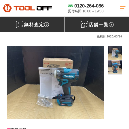
0120-264-086
工具買取TOP
インパクトレンチ買取
マキタ-インパクトレンチ買取
【買取実績】 マキタ 充電式インパクトレンチ TW004GZ【千葉県野田市】柏店
受付時間 10:00～19:00
無料査定
店舗一覧
マキタ(makita) 充電式インパクトレンチ TW004GZ
投稿日:2026/03/19