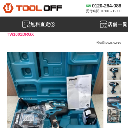
0120-264-086
工具買取TOP
電動工具買取
インパクトレンチ買取
【買取実績】 マ
キタ makita 18V 充電式インパクトレンチ TW1001DRGX [千葉県野田市] 柏店
受付時間 10:00～19:00
無料査定
店舗一覧
マキタ(makita) マキタ makita 18V 充電式インパクトレンチ
TW1001DRGX
投稿日:2026/02/10