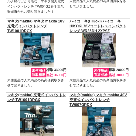
未使用品で人気商品の為高価買取をさ
ルク締付けが可能な、マキタ製充電式
せて頂きました。
インパクトレンチ TW004GZを千葉県
野田市からお売り頂きました！
マキタ(makita) マキタ makita 18V
ハイコーキ(HiKoki) ハイコーキ
充電式インパクトレンチ
HiKOKI 36Vコードレスインパクト
TW1001DRGX
レンチ WR36DH 2XPSZ
標準 33000円
標準 28000円
未使用品
未使用品
買取相場
買取相場
当社 36000円
当社 30000円
未使用品で人気商品の為高価買取をさ
未使用品で人気商品の為高価買取をさ
せて頂きました。
せて頂きました。
マキタ(makita) 充電式インパクトレ
マキタ(makita) マキタ makita 40V
ンチ TW1001DRGX
充電式インパクトレンチ
TW007GRDX