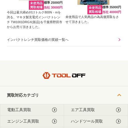
標準 25000円
未使用品
買取相場
標準 35000円
当社 30000円
未使用品
買取相場
当社 40000円
今回は最大締め付けトルク800N・mを
未使用品で人気商品の為高価買取をさ
誇る、マキタ製充電式インパクトレン
せて頂きました。
チ TW1001DRGX(新品)を千葉県野田市
からお売り頂きました。
インパクトレンチ買取価格の実績一覧へ
買取対応カテゴリ
電動工具買取
エア工具買取
エンジン工具買取
ハンドツール買取