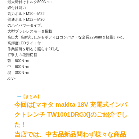
最大締付けトルク800N･m
締付け能力
高力ボルトM10～M22
普通ボルトM12～M30
のハイパワータイプ｡
大型ブラシレスモータ搭載
高出力･高耐久｡しかもボディはコンパクトな全長229mm＆軽量3.7kg｡
高輝度LEDライト付
作業箇所を明るく照らす2灯式｡
打撃力３段階切替
強：800N･m
中：600N･m
弱：300N･m
/div>
【まとめ】
今回は[マキタ makita 18V 充電式インパ
クトレンチ TW1001DRGX]のご紹介でし
た！
当店では、中古品新品問わず様々な商品