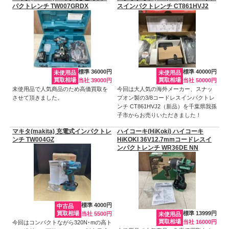
パクトレンチ TW007GRDX
スインパクトレンチ CT861HVJ2
標準 36000円
標準 40000円
未使用品
未使用品
買取相場
買取相場
当社 39000円
当社 50000円
未使用品で人気商品のため高価買取を
今回は大人気の海外メーカー、スナッ
させて頂きました。
プオン製の3/8コードレスインパクトレ
ンチ CT861HVJ2（新品）を千葉県我孫
子市からお売りいただきました！
マキタ(makita) 充電式インパクトレ
ハイコーキ(HiKoki) ハイコーキ
ンチ TW004GZ
HiKOKI 36V12.7mmコードレスイ
ンパクトレンチ WR36DE NN
標準 4000円
中古品
買取相場
標準 13999円
当社 5500円
未使用品
買取相場
当社 16000円
今回はコンパクトながら320N･mの高ト