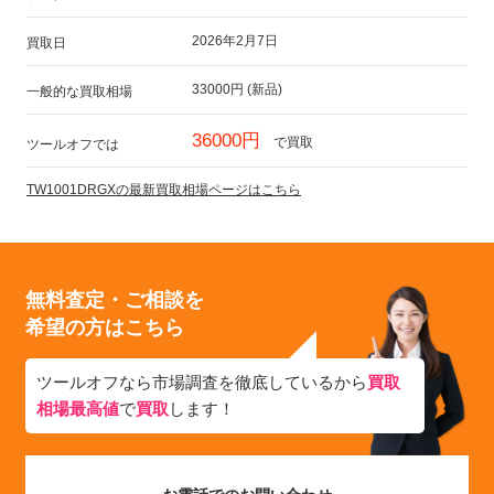
2026年2月7日
買取日
33000円 (新品)
一般的な買取相場
36000円
で買取
ツールオフでは
TW1001DRGXの最新買取相場ページはこちら
無料査定・ご相談を
希望の方はこちら
ツールオフなら市場調査を徹底しているから
買取
相場最高値
で
買取
します！