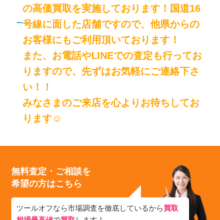
の高価買取を実施しております！国道16
号線に面した店舗ですので、他県からの
お客様にもご利用頂いております！
また、お電話やLINEでの査定も行ってお
りますので、先ずはお気軽にご連絡下さ
い！！
みなさまのご来店を心よりお待ちしてお
ります☺
無料査定・ご相談を
希望の方はこちら
ツールオフなら市場調査を徹底しているから
買取
相場最高値
で
買取
します！