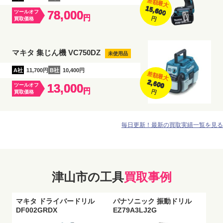
差額最大
15,600
78,000
ツールオフ
円
円
買取価格
マキタ 集じん機 VC750DZ
未使用品
A社
11,700円
B社
10,400円
差額最大
2,600
13,000
ツールオフ
円
円
買取価格
毎日更新！最新の買取実績一覧を見る
津山市の工具
買取事例
マキタ ドライバードリル
パナソニック 振動ドリル
DF002GRDX
EZ79A3LJ2G