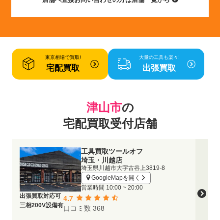
東京相場で買取!
大量の工具も楽々!
宅配買取
出張買取
津山市
の
宅配買取受付店舗
工具買取ツールオフ
埼玉・川越店
埼玉県川越市大字古谷上3819-8
GoogleMapを開く
営業時間
10:00 ~ 20:00
出張買取対応可
4.7
三相200V設備有
口コミ数 368