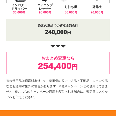
インパクト
エアコンプ
釘打ち機
発電機
ドライバー
レッサー
30,000
90,000
50,000
70,000
円
円
円
円
通常の単品での買取金額合計
240,000
円
おまとめ査定なら
254,400
円
※未使用品は適応対象外です ※損傷の多い中古品・不動品・ジャンク品
なども適用対象外の場合があります ※他キャンペーンとの併用はできま
せん ※こちらのキャンペーン適用を希望される場合は、査定前にスタッ
フへお伝えください。