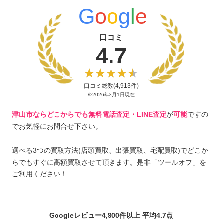
G
o
o
g
l
e
口コミ
4.7
口コミ総数(4,913件)
※2026年8月1日現在
津山市ならどこからでも無料電話査定・LINE査定
が
可能
ですの
でお気軽にお問合せ下さい。
選べる3つの買取方法(店頭買取、出張買取、宅配買取)でどこか
らでもすぐに高額買取させて頂きます。是非「ツールオフ」を
ご利用ください！
Googleレビュー4,900件以上 平均4.7点