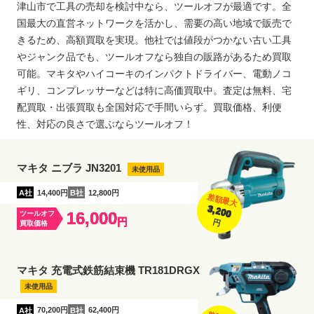
津山市で工具の売却を検討中なら、ツールオフが最適です。全
国最大の直営ネットワークを活かし、需要の高い地域で販売で
きるため、高額買取を実現。他社では値段がつかない古い工具
やジャンク品でも、ツールオフなら独自の販路があるため買取
可能。マキタやハイコーキのインパクトドライバー、電動ノコ
ギリ、コンプレッサーなどは特に高価買取中。査定は無料、宅
配買取・出張買取も全国対応で手間いらず。買取価格、利便
性、対応の良さで選ぶならツールオフ！
マキタ ニブラ JN3201
未使用品
A社
14,400円
B社
12,800円
差額最大
3,200
16,000
ツールオフ
円
円
買取価格
マキタ 充電式鉄筋結束機 TR181DRGX
未使用品
A社
70,200円
B社
62,400円