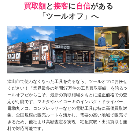
買取額
と
接客
に
自信
がある
「ツールオフ」へ
津山市で使わなくなった工具を売るなら、ツールオフにお任せ
ください！「業界最多の年間97万件の工具買取実績」を誇るツ
ールオフだからこそ、最新の買取相場をもとに適正価格での査
定が可能です。マキタやハイコーキのインパクトドライバー、
電動丸ノコ、コンプレッサーなどの電動工具は特に高価買取対
象。全国規模の販売ルートを活かし、需要の高い地域で販売で
きるため、他社より高額査定を実現！宅配買取・出張買取も無
料で対応可能です。