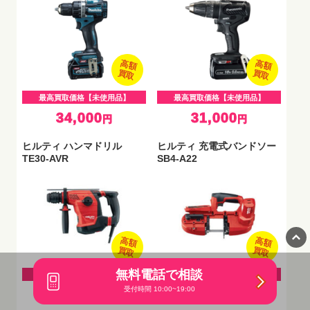
高額
高額
買取
買取
最高買取価格【未使用品】
最高買取価格【未使用品】
34,000
31,000
円
円
ヒルティ ハンマドリル
ヒルティ 充電式バンドソー
TE30-AVR
SB4-A22
高額
高額
買取
買取
無料電話で相談
最高買取価格【未使用品】
最高買取価格【未使用品】
受付時間 10:00~19:00
34,000
31,000
円
円