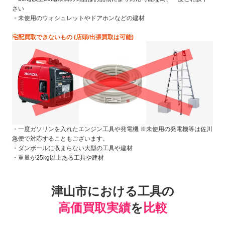
さい
・未使用のウォシュレットやドアホンなどの建材
宅配買取できないもの (店頭/出張買取は可能)
・一度ガソリンを入れたエンジン工具や発電機 ※未使用の発電機等は佐川
急便で対応することもございます。
・ダンボールに収まらない大型の工具や建材
・重量が25kg以上ある工具や建材
津山市における工具の
高価買取実績
を
比較