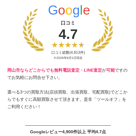
G
o
o
g
l
e
口コミ
4.7
口コミ総数(4,913件)
※2026年8月1日現在
岡山市ならどこからでも無料電話査定・LINE査定
が
可能
ですの
でお気軽にお問合せ下さい。
選べる3つの買取方法(店頭買取、出張買取、宅配買取)でどこか
らでもすぐに高額買取させて頂きます。是非「ツールオフ」を
ご利用ください！
Googleレビュー4,900件以上 平均4.7点