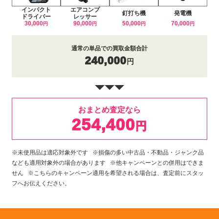
インパクト
エアコンプ
釘打ち機
発電機
ドライバー
レッサー
30,000
90,000
50,000
70,000
円
円
円
円
通常の単品での買取金額合計
240,000
円
おまとめ査定なら
254,400
円
※未使用品は適応対象外です ※損傷の多い中古品・不動品・ジャンク品
なども適用対象外の場合があります ※他キャンペーンとの併用はできま
せん ※こちらのキャンペーン適用を希望される場合は、査定前にスタッ
フへお伝えください。