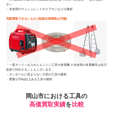
さい
・未使用のウォシュレットやドアホンなどの建材
宅配買取できないもの (店頭/出張買取は可能)
・一度ガソリンを入れたエンジン工具や発電機 ※未使用の発電機等は佐川
急便で対応することもございます。
・ダンボールに収まらない大型の工具や建材
・重量が25kg以上ある工具や建材
岡山市における工具の
高価買取実績
を
比較