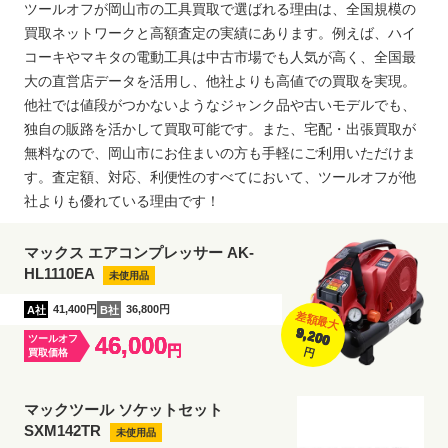
ツールオフが岡山市の工具買取で選ばれる理由は、全国規模の
買取ネットワークと高額査定の実績にあります。例えば、ハイ
コーキやマキタの電動工具は中古市場でも人気が高く、全国最
大の直営店データを活用し、他社よりも高値での買取を実現。
他社では値段がつかないようなジャンク品や古いモデルでも、
独自の販路を活かして買取可能です。また、宅配・出張買取が
無料なので、岡山市にお住まいの方も手軽にご利用いただけま
す。査定額、対応、利便性のすべてにおいて、ツールオフが他
社よりも優れている理由です！
マックス エアコンプレッサー AK-
HL1110EA
未使用品
A社
41,400円
B社
36,800円
差額最大
9,200
46,000
ツールオフ
円
円
買取価格
マックツール ソケットセット
SXM142TR
未使用品