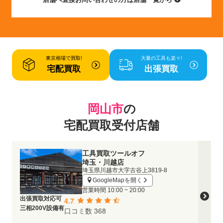
東京相場で買取!
大量の工具も楽々!
宅配買取
出張買取
岡山市
の
宅配買取受付店舗
工具買取ツールオフ
埼玉・川越店
埼玉県川越市大字古谷上3819-8
GoogleMapを開く
営業時間
10:00 ~ 20:00
出張買取対応可
4.7
三相200V設備有
口コミ数 368