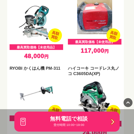
高額
高額
買取
買取
最高買取価格【未使用品】
最高買取価格【未使用品】
117,000
円
48,000
円
RYOBI かくはん機 PM-311
ハイコーキ コードレス丸ノ
コ C3605DA(XP)
高額
高額
買取
買取
無料電話で相談
最高買取価格【未使用品】
最高買取価格【未使用品】
受付時間 10:00~19:00
6,000
円
24,000
円