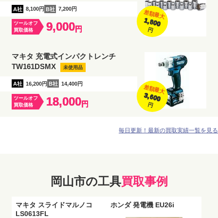
A社
8,100円
B社
7,200円
差額最大
1,800
9,000
ツールオフ
円
円
買取価格
マキタ 充電式インパクトレンチ
TW161DSMX
未使用品
A社
16,200円
B社
14,400円
差額最大
3,600
18,000
ツールオフ
円
円
買取価格
毎日更新！最新の買取実績一覧を見る
岡山市の工具
買取事例
マキタ スライドマルノコ
ホンダ 発電機 EU26i
LS0613FL