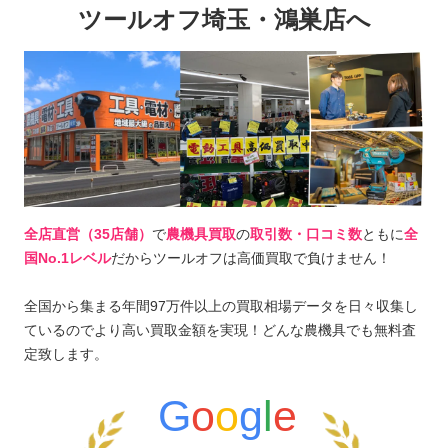
ツールオフ埼玉・鴻巣店へ
全店直営（35店舗）
で
農機具買取
の
取引数・口コミ数
ともに
全
国No.1レベル
だからツールオフは高価買取で負けません！
全国から集まる年間97万件以上の買取相場データを日々収集し
ているのでより高い買取金額を実現！どんな農機具でも無料査
定致します。
G
o
o
g
l
e