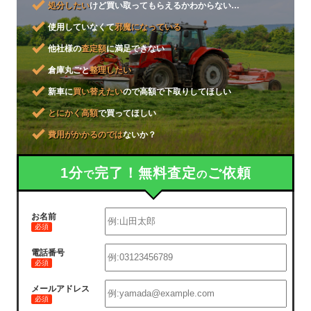
処分したい
けど買い取ってもらえるかわからない…
使用していなくて
邪魔になっている
他社様の
査定額
に満足できない
倉庫丸ごと
整理したい
新車に
買い替えたい
ので高額で下取りしてほしい
とにかく高額
で買ってほしい
費用がかかるのでは
ないか？
1分
完了！無料査定
ご依頼
で
の
お名前
必須
電話番号
必須
メールアドレス
必須