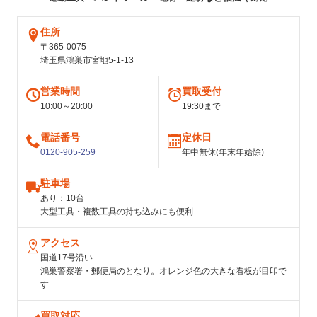
住所
〒365-0075
埼玉県鴻巣市宮地5-1-13
営業時間
買取受付
10:00～20:00
19:30まで
電話番号
定休日
0120-905-259
年中無休(年末年始除)
駐車場
あり：10台
大型工具・複数工具の持ち込みにも便利
アクセス
国道17号沿い
鴻巣警察署・郵便局のとなり。オレンジ色の大きな看板が目印で
す
買取対応