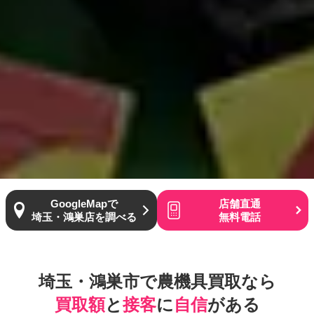
GoogleMapで
店舗直通
埼玉・鴻巣店を調べる
無料電話
埼玉・鴻巣市で農機具買取なら
買取額
と
接客
に
自信
がある