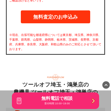
ご確認頂けると幸いです。
※現在、出張可能な都道府県については東京都、埼玉県、神奈川県、
千葉県、群馬県、山梨県、静岡県、栃木県、茨城県、長野県、京都
府、兵庫県、奈良県、大阪府、和歌山県のみのご対応とさせて頂いて
おります。
PURCHASE FLOW
ツールオフ埼玉・鴻巣店の
農機具 ツールオフ埼玉・鴻巣店の
無料電話で相談
農機具
店頭買取の流れ
受付時間 10:00~19:00