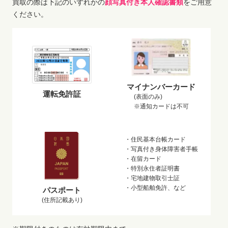
買取の際は下記のいずれかの
顔写真付き本人確認書類
をご用意
ください。
マイナンバーカード
運転免許証
(表面のみ)
※通知カードは不可
・住民基本台帳カード
・写真付き身体障害者手帳
・在留カード
・特別永住者証明書
・宅地建物取引士証
・小型船舶免許、など
パスポート
(住所記載あり)