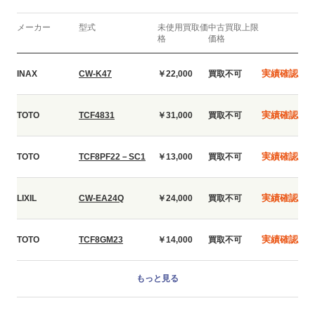
メーカー
型式
未使用買取価
中古買取上限
格
価格
実績確認
INAX
CW-K47
￥22,000
買取不可
実績確認
TOTO
TCF4831
￥31,000
買取不可
実績確認
TOTO
TCF8PF22－SC1
￥13,000
買取不可
実績確認
LIXIL
CW-EA24Q
￥24,000
買取不可
実績確認
TOTO
TCF8GM23
￥14,000
買取不可
もっと見る