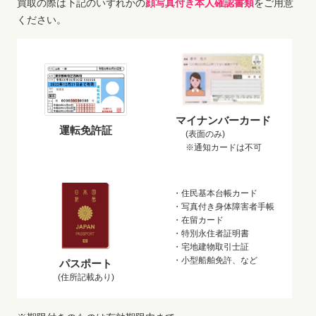
買取の際は下記のいずれかの
顔写真付き本人確認書類
をご用意
ください。
マイナンバーカード
運転免許証
(表面のみ)
※通知カードは不可
・住民基本台帳カード
・写真付き身体障害者手帳
・在留カード
・特別永住者証明書
・宅地建物取引士証
・小型船舶免許、など
パスポート
(住所記載あり)