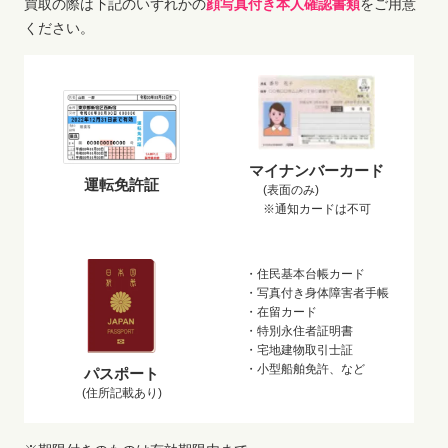
買取の際は下記のいずれかの
顔写真付き本人確認書類
をご用意
ください。
マイナンバーカード
運転免許証
(表面のみ)
※通知カードは不可
・住民基本台帳カード
・写真付き身体障害者手帳
・在留カード
・特別永住者証明書
・宅地建物取引士証
・小型船舶免許、など
パスポート
(住所記載あり)