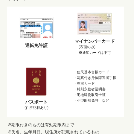
マイナンバーカード
運転免許証
(表面のみ)
※通知カードは不可
・住民基本台帳カード
・写真付き身体障害者手帳
・在留カード
・特別永住者証明書
・宅地建物取引士証
・小型船舶免許、など
パスポート
(住所記載あり)
※期限付きのものは有効期限内まで
※氏名、生年月日、現住所が記載されているもの