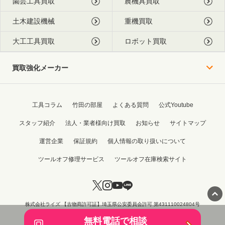
園芸工具買取
農機具買取
土木建設機械
重機買取
大工工具買取
ロボット買取
買取強化メーカー
工具コラム
竹田の部屋
よくある質問
公式Youtube
スタッフ紹介
法人・業者様向け買取
お知らせ
サイトマップ
運営企業
保証規約
個人情報の取り扱いについて
ツールオフ修理サービス
ツールオフ在庫検索サイト
株式会社ライズ 【古物商許可証】埼玉県公安委員会許可 第431110024804号
Copyright © 2015 - 2026 TOOL OFF All Rights Reserved.
無料電話で相談