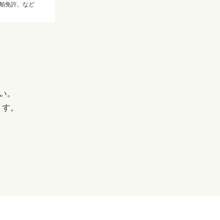
舶免許、など
い。
ます。