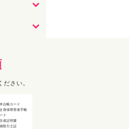
類
ください。
本台帳カード
き身体障害者手帳
ード
住者証明書
物取引士証