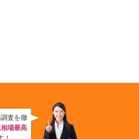
場調査を徹
取相場最高
す！