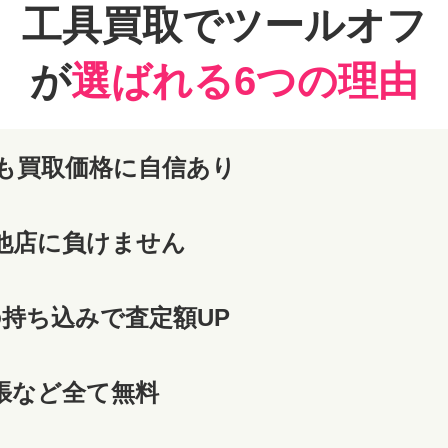
工具買取でツールオフ
が
選ばれる6つの理由
も買取価格に自信あり
他店に負けません
の持ち込みで査定額UP
張など全て無料