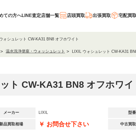
めての方へ
LINE査定
店舗一覧
店頭買取
出張買取
宅配買
L ウォシュレット CW-KA31 BN8 オフホワイト
温水洗浄便座・ウォッシュレット
LIXIL ウォシュレット CW-KA31 
ュレット CW-KA31 BN8 オフホ
メーカー
LIXIL
型
￥ お問合せ下さい
新品買取相場
中古買