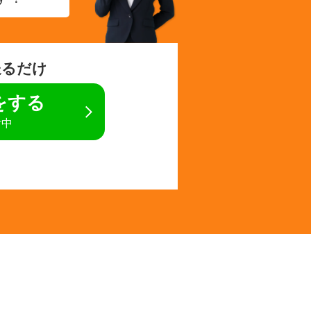
送るだけ
定をする
付中