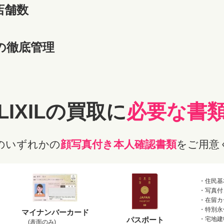
店舗数
の徹底管理
LIXILの
買取に
必要な書
のいずれかの
顔写真付き本人確認書類
をご用意
・住民基
・写真付
・在留カ
・特別永
マイナンバーカード
パスポート
・宅地建
(表面のみ)