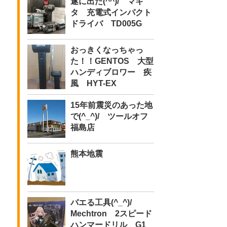
遂に出た(^^)/ マキ
タ 充電式インパクト
ドライバ TD005G
おっきくなっちゃっ
た！！GENTOS 大型
ハンディブロワー 疾
風 HYT-EX
15年前震災のあった地
で(^_^)/ ツールオフ
福島店
熊本地震
バエる工具(^_^)/
Mechtron 2スピード
ハンマードリル G1