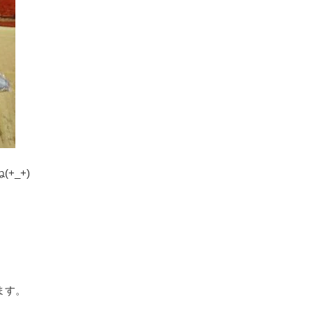
+_+)
ます。