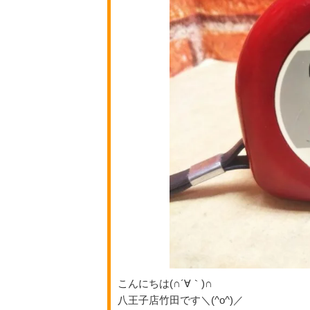
こんにちは(∩´∀｀)∩
八王子店竹田です＼(^o^)／