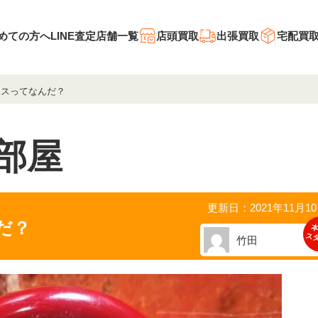
めての方へ
LINE査定
店舗一覧
店頭買取
出張買取
宅配買
クスってなんだ？
部屋
更新日：2021年11月1
だ？
本
ス
竹田