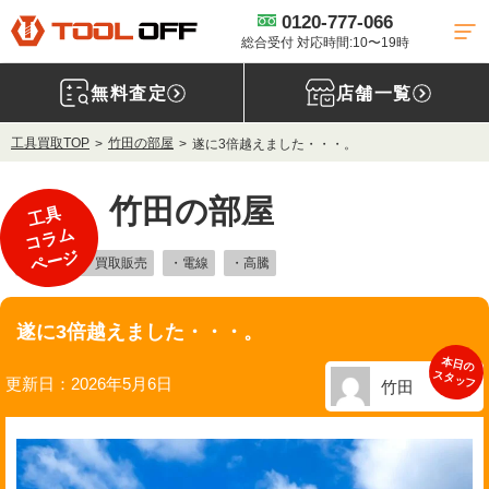
0120-777-066
総合受付 対応時間:10〜19時
無料査定
店舗一覧
工具買取TOP
竹田の部屋
遂に3倍越えました・・・。
竹田の部屋
工具
コラム
ページ
・VVF
・買取販売
・電線
・高騰
遂に3倍越えました・・・。
本日の
スタッフ
更新日：2026年5月6日
竹田