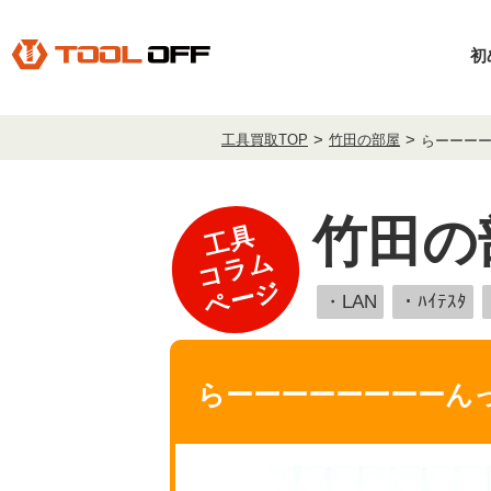
初
工具買取TOP
竹田の部屋
らーーー
竹田の
工具
コラム
ページ
・LAN
・ﾊｲﾃｽﾀ
らーーーーーーーーん