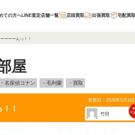
めての方へ
LINE査定
店舗一覧
店頭買取
出張買取
宅配買
ーーーーーんっ！！
部屋
・名探偵コナン
・毛利蘭
・買取
更新日：2026年5月16
っ！！
本
ス
竹田