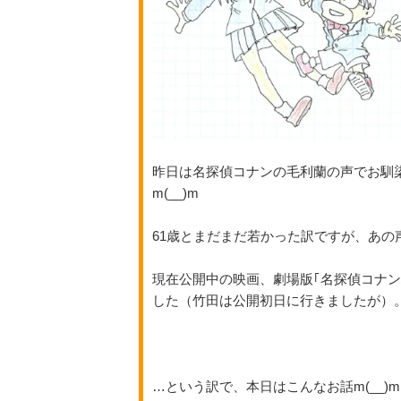
昨日は名探偵コナンの毛利蘭の声でお馴
m(__)m
61歳とまだまだ若かった訳ですが、あの
現在公開中の映画、劇場版｢名探偵コナ
した（竹田は公開初日に行きましたが）
…という訳で、本日はこんなお話m(__)m