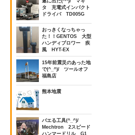
遂に出た(^^)/ マキ
タ 充電式インパクト
ドライバ TD005G
おっきくなっちゃっ
た！！GENTOS 大型
ハンディブロワー 疾
風 HYT-EX
15年前震災のあった地
で(^_^)/ ツールオフ
福島店
熊本地震
バエる工具(^_^)/
Mechtron 2スピード
ハンマードリル G1