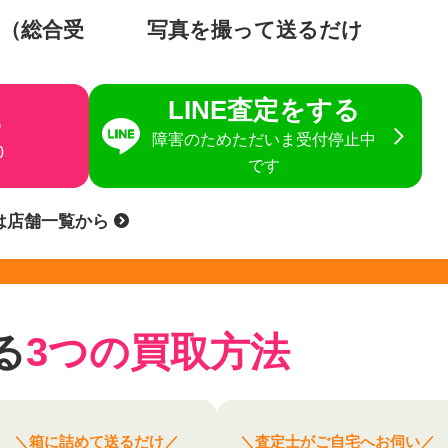
（総合受
写真を撮って送るだけ
LINE査定をする
6
障害のためただいま受付停止中
0
です
は店舗一覧から
る
3つの買取方法
＼箱に詰めて送るだけ／
＼査定士がご自宅へお伺い／