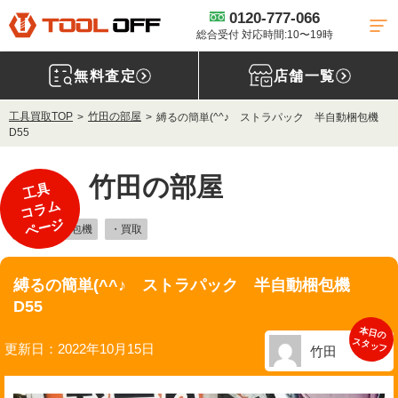
0120-777-066
総合受付 対応時間:10〜19時
無料査定
店舗一覧
工具買取TOP
竹田の部屋
縛るの簡単(^^♪ ストラパック 半自動梱包機
D55
竹田の部屋
工具
コラム
ページ
・半自動梱包機
・買取
縛るの簡単(^^♪ ストラパック 半自動梱包機
D55
本日の
スタッフ
更新日：2022年10月15日
竹田