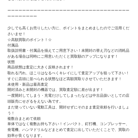
ーーーーーーーーーーーーーーーーーーーーーーーーーーーーーーーーー
ーーーーーーーー
少しでも高くお売りしたい方に、ポイントをまとめましたのでご活用くだ
さいませ！
☆高額買取のポイント！☆
付属品
取扱説明書・付属品を揃えてご用意下さい！未開封の替え刃などの消耗品
がある場合は同時にご用意いただくと買取額のアップになります！
状態
商品状態は査定に大きく反映されます！
取れる汚れ、ほこりはなるべくキレイにして査定アップを狙って下さい！
すぐに店頭に並べられる状態なほど高額買取りさせていただきます！
未使用・新品は最高査定
開封済みと未開封の機器では、買取査定額に差が出ます！
一度開封してしまう・充電だけしてしまったなどは中古品扱いとしての店
頭販売にせざるをえない為です。
まだ使っていない電動工具は、開封せずにそのまま査定依頼を行いましょ
う！
複数台まとめて依頼
単体ではなく複数お持ち下さい！インパクト、釘打機、コンプレッサー、
発電機、ハンマドリルなどまとめて査定に出していただくことで、買取の
効率が良くなります。