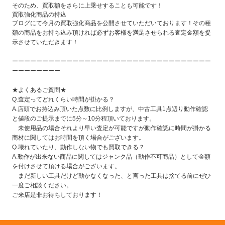
そのため、買取額をさらに上乗せすることも可能です！
買取強化商品の持込
ブログにて今月の買取強化商品を公開させていただいております！その種
類の商品をお持ち込み頂ければ必ずお客様を満足させられる査定金額を提
示させていただきます！
ーーーーーーーーーーーーーーーーーーーーーーーーーーーーーーーーー
ーーーーーーーー
★よくあるご質問★
Q.査定ってどれくらい時間が掛かる？
A.店頭でお持込み頂いた点数に比例しますが、中古工具1点辺り動作確認
と値段のご提示までに5分～10分程頂いております。
未使用品の場合それより早い査定が可能ですが動作確認に時間が掛かる
商材に関してはお時間を頂く場合がございます。
Q.壊れていたり、動作しない物でも買取できる？
A.動作が出来ない商品に関してはジャンク品（動作不可商品）として金額
を付けさせて頂ける場合がございます。
まだ新しい工具だけど動かなくなった、と言った工具は捨てる前にぜひ
一度ご相談ください。
ご来店是非お待ちしております！