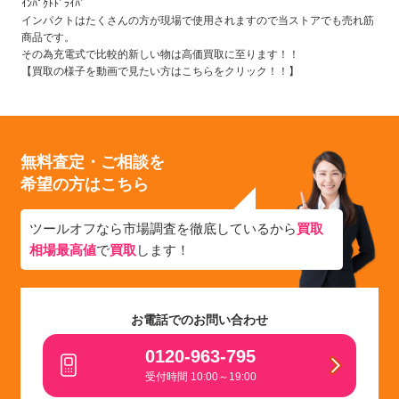
ｲﾝﾊﾟｸﾄﾄﾞﾗｲﾊﾞ
インパクトはたくさんの方が現場で使用されますので当ストアでも売れ筋
商品です。
その為充電式で比較的新しい物は高価買取に至ります！！
【買取の様子を動画で見たい方はこちらをクリック！！】
無料査定・ご相談を
希望の方はこちら
ツールオフなら市場調査を徹底しているから
買取
相場最高値
で
買取
します！
お電話でのお問い合わせ
0120-963-795
受付時間 10:00～19:00