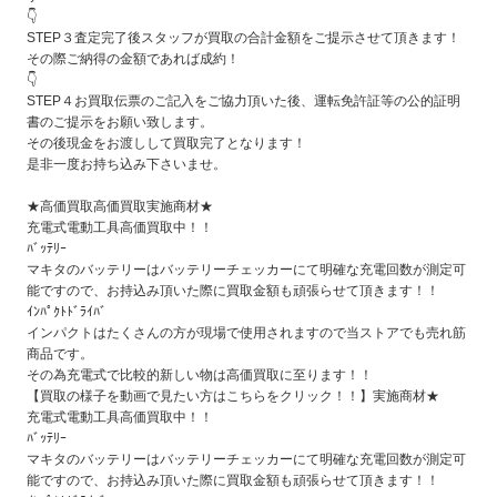
👇
STEP３査定完了後スタッフが買取の合計金額をご提示させて頂きます！
その際ご納得の金額であれば成約！
👇
STEP４お買取伝票のご記入をご協力頂いた後、運転免許証等の公的証明
書のご提示をお願い致します。
その後現金をお渡しして買取完了となります！
是非一度お持ち込み下さいませ。
★高価買取高価買取実施商材★
充電式電動工具高価買取中！！
ﾊﾞｯﾃﾘｰ
マキタのバッテリーはバッテリーチェッカーにて明確な充電回数が測定可
能ですので、お持込み頂いた際に買取金額も頑張らせて頂きます！！
ｲﾝﾊﾟｸﾄﾄﾞﾗｲﾊﾞ
インパクトはたくさんの方が現場で使用されますので当ストアでも売れ筋
商品です。
その為充電式で比較的新しい物は高価買取に至ります！！
【買取の様子を動画で見たい方はこちらをクリック！！】実施商材★
充電式電動工具高価買取中！！
ﾊﾞｯﾃﾘｰ
マキタのバッテリーはバッテリーチェッカーにて明確な充電回数が測定可
能ですので、お持込み頂いた際に買取金額も頑張らせて頂きます！！