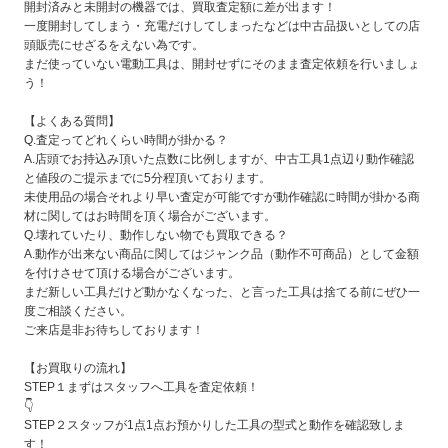
開封済みと未開封の機器では、買取査定額に差が出ます！
一度開封してしまう・充電だけしてしまったなどは中古品扱いとしての店
頭販売にせざるをえない為です。
まだ使っていない電動工具は、開封せずにそのまま査定依頼を行いましょ
う！
【よくある質問】
Q.査定ってどれくらい時間が掛かる？
A.店頭でお持込み頂いた点数に比例しますが、中古工具1点辺り動作確認
と値段のご提示までに5分程頂いております。
未使用品の場合それより早い査定が可能ですが動作確認に時間が掛かる商
材に関してはお時間を頂く場合がございます。
Q.壊れていたり、動作しない物でも買取できる？
A.動作が出来ない商品に関してはジャンク品（動作不可商品）として金額
を付けさせて頂ける場合がございます。
まだ新しい工具だけど動かなくなった、と言った工具は捨てる前にぜひ一
度ご相談ください。
ご来店是非お待ちしております！
【お買取りの流れ】
STEP１まずはスタッフへ工具を査定依頼！
👇
STEP２スタッフが1点1点お預かりした工具の型式と動作を確認致しま
す！