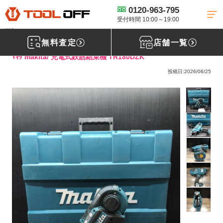
0120-963-795
工具買取TOP
電動工具買取
鉄筋結束機買取
【買取実績】ﾏｷﾀ
makita/ 充電式鉄筋結束機 TR180DZK 【広島県広島市からご来店】【広島
受付時間 10:00～19:00
店】
無料査定
店舗一覧
ﾏｷﾀ makita/ 充電式鉄筋結束機 TR180DZK
投稿日:2026/06/25