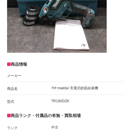
商品情報
メーカー
ﾏｷﾀ makita/ 充電式鉄筋結束機
商品名
TR180DZK
型式
商品ランク・付属品の有無・買取相場
中古
ランク