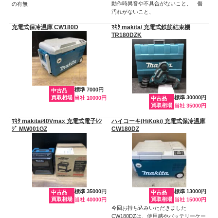
動作時異音や不具合がないこと、 傷
の有無
汚れがないこと、
充電式保冷温庫 CW180D
ﾏｷﾀ makita/ 充電式鉄筋結束機
TR180DZK
標準 7000円
中古品
買取相場
標準 30000円
当社 10000円
中古品
買取相場
当社 35000円
ﾏｷﾀ makita/40Vmax 充電式電子ﾚﾝ
ハイコーキ(HiKoki) 充電式保冷温庫
ｼﾞ MW001GZ
CW180DZ
標準 35000円
標準 13000円
中古品
中古品
買取相場
買取相場
当社 40000円
当社 15000円
今回お持ち込みいただきました
CW180DZは、使用感やバッテリーケー