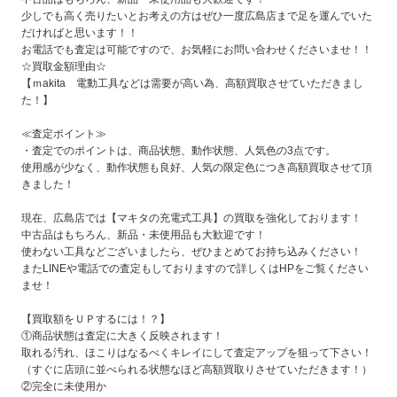
少しでも高く売りたいとお考えの方はぜひ一度広島店まで足を運んでいた
だければと思います！！
お電話でも査定は可能ですので、お気軽にお問い合わせくださいませ！！
☆買取金額理由☆
【ｍakita 電動工具などは需要が高い為、高額買取させていただきまし
た！】
≪査定ポイント≫
・査定でのポイントは、商品状態、動作状態、人気色の3点です。
使用感が少なく、動作状態も良好、人気の限定色につき高額買取させて頂
きました！
現在、広島店では【マキタの充電式工具】の買取を強化しております！
中古品はもちろん、新品・未使用品も大歓迎です！
使わない工具などございましたら、ぜひまとめてお持ち込みください！
またLINEや電話での査定もしておりますので詳しくはHPをご覧ください
ませ！
【買取額をＵＰするには！？】
①商品状態は査定に大きく反映されます！
取れる汚れ、ほこりはなるべくキレイにして査定アップを狙って下さい！
（すぐに店頭に並べられる状態なほど高額買取りさせていただきます！）
②完全に未使用か