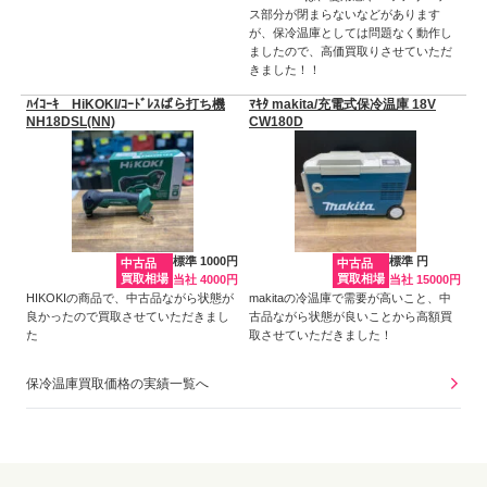
ス部分が閉まらないなどがあります
が、保冷温庫としては問題なく動作し
ましたので、高価買取りさせていただ
きました！！
ﾊｲｺｰｷ HiKOKI/ｺｰﾄﾞﾚｽばら打ち機
ﾏｷﾀ makita/充電式保冷温庫 18V
NH18DSL(NN)
CW180D
標準 1000円
標準 円
中古品
中古品
買取相場
買取相場
当社 4000円
当社 15000円
HIKOKIの商品で、中古品ながら状態が
makitaの冷温庫で需要が高いこと、中
良かったので買取させていただきまし
古品ながら状態が良いことから高額買
た
取させていただきました！
保冷温庫買取価格の実績一覧へ