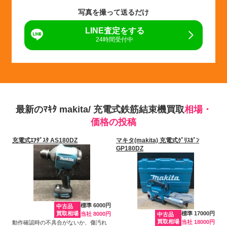
写真を撮って送るだけ
LINE査定をする
24時間受付中
最新のﾏｷﾀ makita/ 充電式鉄筋結束機買取
相場・
価格の投稿
充電式ｴｱﾀﾞｽﾀ AS180DZ
マキタ(makita) 充電式ｸﾞﾘｽｶﾞﾝ
GP180DZ
標準 6000円
中古品
買取相場
標準 17000円
当社 8000円
中古品
買取相場
当社 18000円
動作確認時の不具合がないか、傷汚れ