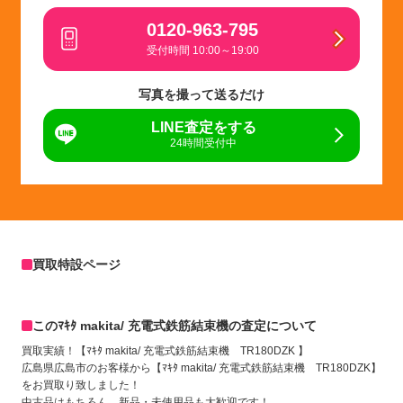
0120-963-795
受付時間 10:00～19:00
写真を撮って送るだけ
LINE査定をする
24時間受付中
買取特設ページ
このﾏｷﾀ makita/ 充電式鉄筋結束機の査定について
買取実績！【ﾏｷﾀ makita/ 充電式鉄筋結束機 TR180DZK 】
広島県広島市のお客様から【ﾏｷﾀ makita/ 充電式鉄筋結束機 TR180DZK】
をお買取り致しました！
中古品はもちろん、新品・未使用品も大歓迎です！