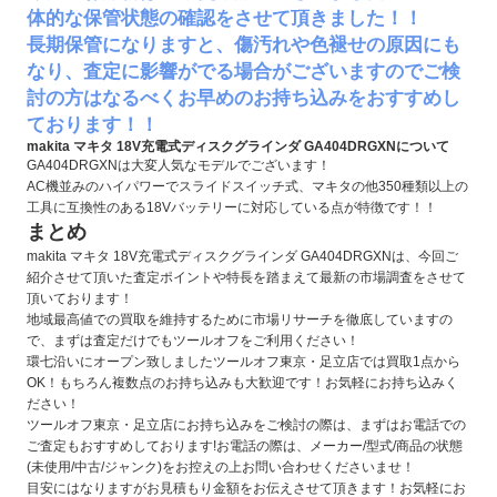
体的な保管状態の確認をさせて頂きました！！
長期保管になりますと、傷汚れや色褪せの原因にも
なり、査定に影響がでる場合がございますのでご検
討の方はなるべくお早めのお持ち込みをおすすめし
ております！！
makita マキタ 18V充電式ディスクグラインダ GA404DRGXNについて
GA404DRGXNは大変人気なモデルでございます！
AC機並みのハイパワーでスライドスイッチ式、マキタの他350種類以上の
工具に互換性のある18Vバッテリーに対応している点が特徴です！！
まとめ
makita マキタ 18V充電式ディスクグラインダ GA404DRGXNは、今回ご
紹介させて頂いた査定ポイントや特長を踏まえて最新の市場調査をさせて
頂いております！
地域最高値での買取を維持するために市場リサーチを徹底していますの
で、まずは査定だけでもツールオフをご利用ください！
環七沿いにオープン致しましたツールオフ東京・足立店では買取1点から
OK！もちろん複数点のお持ち込みも大歓迎です！お気軽にお持ち込みく
ださい！
ツールオフ東京・足立店にお持ち込みをご検討の際は、まずはお電話での
ご査定もおすすめしております!お電話の際は、メーカー/型式/商品の状態
(未使用/中古/ジャンク)をお控えの上お問い合わせくださいませ！
目安にはなりますがお見積もり金額をお伝えさせて頂きます！お気軽にお