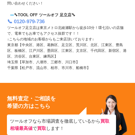
問い合わせください！
🔧TOOL OFF ツールオフ 足立店🔧
📞 0120-979-736
ツールオフ足立店は東京メトロ北綾瀬駅から徒歩10分！環七沿いの店舗
で、電車でもお車でもアクセス抜群です！！
↓こちらの地域のお客様からもご来店頂いております↓
東京都【中央区、港区、葛飾区、足立区、荒川区、北区、江東区、豊島
区、板橋区、江戸川区、墨田区、江東区、文京区、千代田区、新宿区、港
区、渋谷区、台東区、練馬区】
埼玉県【草加市、八潮市、三郷市、川口市】
千葉県【松戸市、流山市、柏市、市川市、船橋市】
無料査定・ご相談を
希望の方はこちら
ツールオフなら市場調査を徹底しているから
買取
相場最高値
で
買取
します！