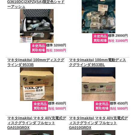
G3610DC(2XPZ)(SA)限定色シャド
ーアッシュ
標準 29000円
未使用品
買取相場
当社 31000円
標準 32000円
未使用品
買取相場
当社 33000円
マキタ(makita) 100mmディスクグ
マキタ(makita) 100mm電動ディス
ラインダ 9533B
クグラインダ 9533BL
標準 4500円
標準 4500円
未使用品
未使用品
買取相場
買取相場
当社 5000円
当社 5000円
マキタ(makita) マキタ 40V充電式デ
マキタ(makita) マキタ 40V充電式デ
ィスクグラインダ フルセット
ィスクグラインダ フルセット
GA010GRDX
GA010GRDX