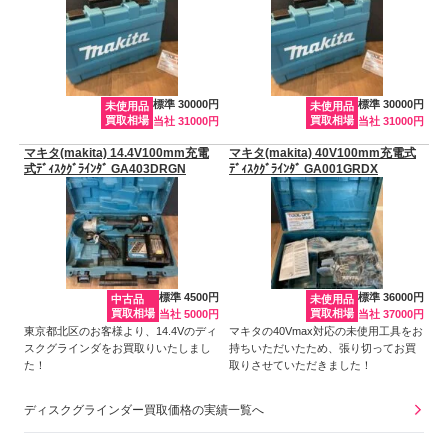
標準 30000円
標準 30000円
未使用品
未使用品
買取相場
買取相場
当社 31000円
当社 31000円
マキタ(makita) 14.4V100mm充電
マキタ(makita) 40V100mm充電式
式ﾃﾞｨｽｸｸﾞﾗｲﾝﾀﾞ GA403DRGN
ﾃﾞｨｽｸｸﾞﾗｲﾝﾀﾞ GA001GRDX
標準 4500円
標準 36000円
中古品
未使用品
買取相場
買取相場
当社 5000円
当社 37000円
東京都北区のお客様より、14.4Vのディ
マキタの40Vmax対応の未使用工具をお
スクグラインダをお買取りいたしまし
持ちいただいたため、張り切ってお買
た！
取りさせていただきました！
ディスクグラインダー買取価格の実績一覧へ