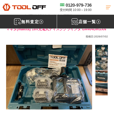
0120-979-736
工具買取TOP
ディスクグラインダー買取
マキタ-ディスクグラインダー
買取
【買取実績】makita マキタ 18V充電式ディスクグラインダ
受付時間 10:00～19:00
GA404DRGXN［埼玉県八潮市］ツールオフ足立店
無料査定
店舗一覧
マキタ(makita) 18V充電式ディスクグラインダ GA404DRGXN
投稿日:2026/07/02