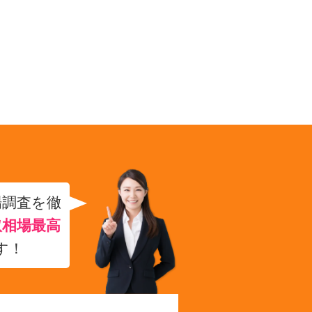
場調査を徹
取相場最高
す！