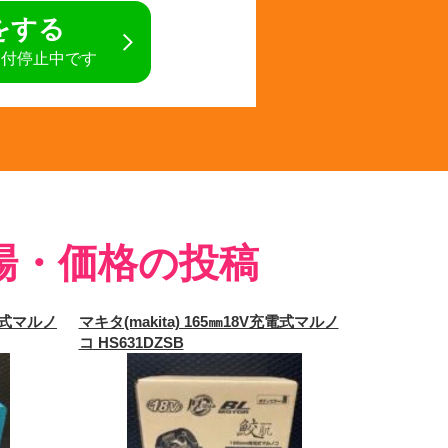
定をする
受付停止中です
場・価格の投稿
充電式マルノ
マキタ(makita) 165㎜18V充電式マルノ
コ HS631DZSB