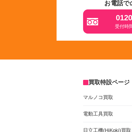
お電話で
0120
受付時間 
買取特設ページ
マルノコ買取
電動工具買取
日立工機(HiKoki)買取