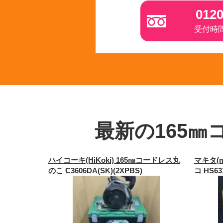
0120
受付時間 
最新の165㎜
ハイコーキ(HiKoki) 165㎜コードレス丸
マキタ(m
のこ C3606DA(SK)(2XPBS)
コ HS63