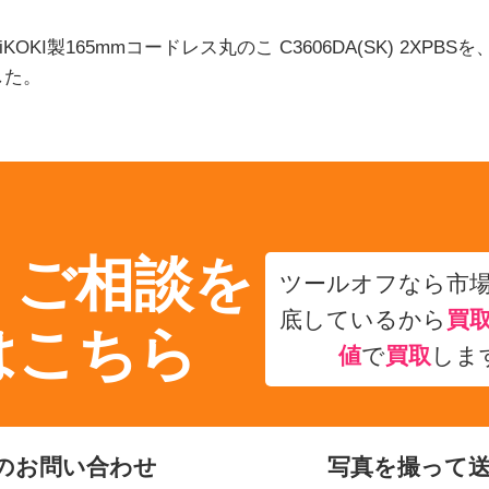
OKI製165mmコードレス丸のこ C3606DA(SK) 2XPB
した。
・ご相談を
ツールオフなら市
底しているから
買
はこちら
値
で
買取
しま
のお問い合わせ
写真を撮って