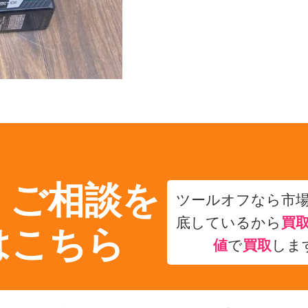
・ご相談を
ツールオフなら市
底しているから
買
はこちら
値
で
買取
しま