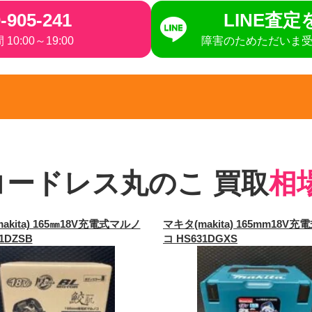
-905-241
LINE査
10:00～19:00
障害のためただいま
コードレス丸のこ 買取
相
akita) 165㎜18V充電式マルノ
マキタ(makita) 165mm18V
1DZSB
コ HS631DGXS