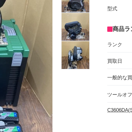
型式
商品ラ
ランク
買取日
一般的な
ツールオ
C3606D