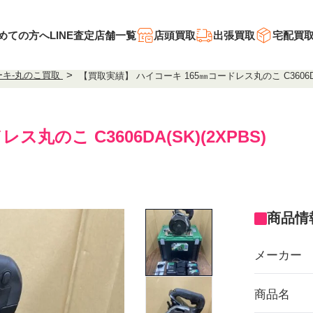
めての方へ
LINE査定
店舗一覧
店頭買取
出張買取
宅配買
ーキ-丸のこ買取
【買取実績】 ハイコーキ 165㎜コードレス丸のこ C3606D
レス丸のこ C3606DA(SK)(2XPBS)
商品情
メーカー
商品名