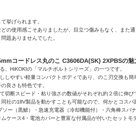
して挙げられます。
などの使用感こそありましたが、目立つ傷みもなく、また通
く問題ありませんでした。
65mmコードレス丸のこ C3606DA(SK) 2XPBSの
する、HiKOKIの「マルチボルトシリーズ」の一つです。
取り回ししやすい軽量コンパクトボディであり、のこ刃交換も
手の良さも特色です。
べて切断スピード・粘り強さの数値がそれぞれ約２倍に伸び
同社の18V製品を動かすことも可能なので、何かとコスパ
ップソー（黒鯱）・急速充電器（冷却機能付）・六角棒スパ
テムケース4・電池カバーと豊富な付属品が付いたセットモ