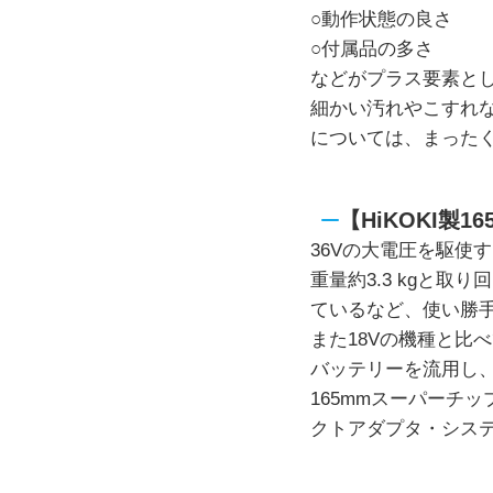
○動作状態の良さ
○付属品の多さ
などがプラス要素と
細かい汚れやこすれ
については、まった
【HiKOKI製1
36Vの大電圧を駆使
重量約3.3 kgと
ているなど、使い勝
また18Vの機種と比
バッテリーを流用し、
165mmスーパーチ
クトアダプタ・シス