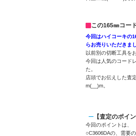
この165㎜コー
今回はハイコーキの16
らお売りいただきま
以前別の切断工具を
今回は人気のコード
た。
店頭でお伝えした査
m(__)m。
【査定のポイン
今回のポイントは、
○C3606DAの、需要