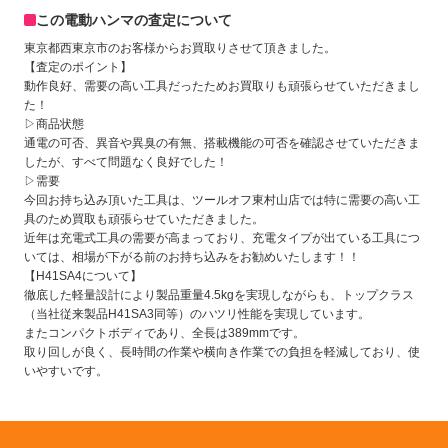
この電動ハンマの査定について
東京都西東京市のお客様からお買取りさせて頂きました。
【査定のポイント】
動作良好、需要の高い工具だったためお買取りも頑張らせていただきまし
た！
▷商品状態
通電の可否、異音や異臭の有無、搭載機能の可否を確認させていただきま
したが、すべて問題なく良好でした！
▷需要
今回お持ち込み頂いた工具は、ツールオフ東村山店では特に需要の高い工
具のため買取も頑張らせていただきました。
近年は充電式工具の需要が高まっており、充電タイプが出ている工具につ
いては、相場が下がる前のお持ち込みをお勧めいたします！！
【H41SA4について】
徹底した軽量設計により製品重量4.5kgを実現しながらも、トップクラス
（当社従来製品H41SA3同等）のハツリ性能を実現しています。
またコンパクトボディであり、全長は389mmです。
取り回しが良く、長時間の作業や横向き作業での負担を軽減しており、使
いやすいです。