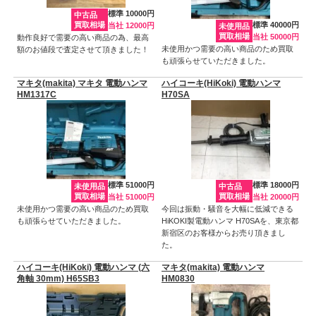
標準 10000円
中古品
買取相場
標準 40000円
当社 12000円
未使用品
買取相場
当社 50000円
動作良好で需要の高い商品の為、最高
未使用かつ需要の高い商品のため買取
額のお値段で査定させて頂きました！
も頑張らせていただきました。
マキタ(makita) マキタ 電動ハンマ
ハイコーキ(HiKoki) 電動ハンマ
HM1317C
H70SA
標準 51000円
標準 18000円
未使用品
中古品
買取相場
買取相場
当社 51000円
当社 20000円
未使用かつ需要の高い商品のため買取
今回は振動・騒音を大幅に低減できる
も頑張らせていただきました。
HiKOKI製電動ハンマ H70SAを、東京都
新宿区のお客様からお売り頂きまし
た。
ハイコーキ(HiKoki) 電動ハンマ (六
マキタ(makita) 電動ハンマ
角軸 30mm) H65SB3
HM0830