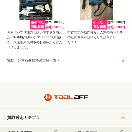
標準 50000円
標準 5000円
未使用品
中古品
買取相場
買取相場
当社 55000円
当社 6500円
今回はハツリ能力と扱いやすさを備え
中古ですが動作良好、人気の高い工具
たHiKOKI製電動ハンマH65SB3(新品)
のため買取も頑張らせて頂きまし
を、東京都東大和市のお客様からお売
た！！！
り頂けました。
電動ハンマ買取価格の実績一覧へ
買取対応カテゴリ