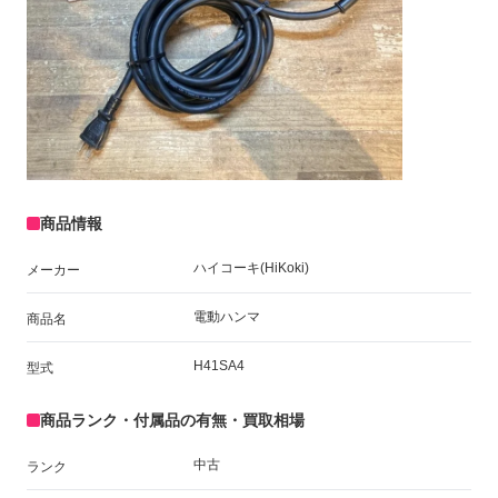
商品情報
ハイコーキ(HiKoki)
メーカー
電動ハンマ
商品名
H41SA4
型式
商品ランク・付属品の有無・買取相場
中古
ランク