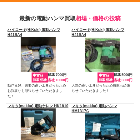
最新の電動ハンマ買取
相場・価格の投稿
ハイコーキ(HiKoki) 電動ハンマ
ハイコーキ(HiKoki) 電動ハンマ
H41SA4
H41SA4
標準 7000円
標準 5000円
中古品
中古品
買取相場
買取相場
当社 10000円
当社 6000円
動作良好、需要の高い工具だったため
人気の高い工具だったため買取も頑張
お買取りも頑張らせていただきまし
らせていただきました！
た！
マキタ(makita) 電動ケレン HK1810
マキタ(makita) 電動ハンマ
HM1317C