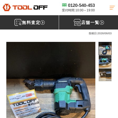
0120-540-453
工具買取TOP
電動工具買取
電動ハンマ買取
【買取実績】HiKOKI 電
動ハンマ H41SA4[東京都西東京市]東村山店
受付時間 10:00～19:00
無料査定
店舗一覧
ハイコーキ(HiKoki) 電動ハンマ H41SA4
投稿日:2026/06/03