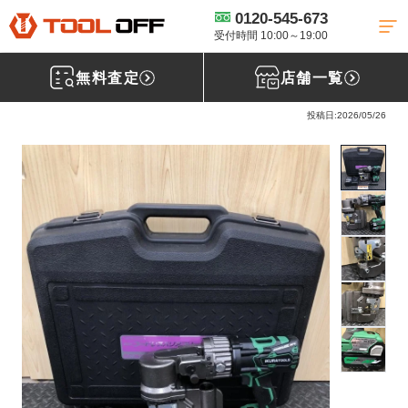
0120-545-673
工具買取TOP
油圧工具買取
パンチャー買取
【買取実績】育良精機
コードレスバリアフリーパンチャー ISK-BP20LF［千葉県茂原市］千葉市原店
受付時間 10:00～19:00
無料査定
店舗一覧
育良精機 コードレスバリアフリーパンチャー ISK-BP20LF
投稿日:2026/05/26