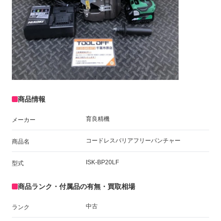
商品情報
育良精機
メーカー
コードレスバリアフリーパンチャー
商品名
ISK-BP20LF
型式
商品ランク・付属品の有無・買取相場
中古
ランク