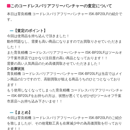
このコードレスバリアフリーパンチャーの査定について
本日は育良精機 コードレスバリアフリーパンチャー ISK-BP20LFの紹介で
す。
【査定のポイント】
今回は使用品を持ち込んで頂きました！
動作問題なし、需要も高い商品になりますのでお買取りさせていただきま
した！！
また育良精機 コードレスバリアフリーパンチャー ISK-BP20LFはツールオ
フ千葉市原店ではかなり注目度の高い商品となっております！！
需要の高い人気商品のため
高価買取
させていただきました！
▷在庫状況
育良精機 コードレスバリアフリーパンチャー ISK-BP20LFは当店ではメイ
ン商品の1つですので、高額買取が狙える商品うちのひとつとなっており
ます！
もう使用しなくなってしまった育良精機 コードレスバリアフリーパンチャ
ー ISK-BP20LFをお持ちの方は、状態が悪くてもぜひぜひツールオフ千葉
市原店へお持ち込み下さいませ！！
【まとめ】
今回は育良精機 コードレスバリアフリーパンチャー ISK-BP20LFのご紹介
を致しましたが、その他電動工具も在庫減少中の為高価買取を行っており
ます！！