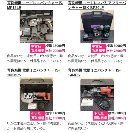
育良精機 コードレスパンチャー IS-
育良精機 コードレスバリアフリーパ
MP15LE
ンチャー ISK-BP20LF
標準 15000円
標準 60000円
中古品
中古品
買取相場
買取相場
当社 20000円
当社 73000円
商品がいかに未使用に近い状態か・動
商品がいかに未使用に近い状態か・動
作問題無いか・付属品そろっているか
作問題無いか・付属品そろっているか
育良精機 電動ミニパンチャー IS-
育良精機 電動ミニパンチャー IS-
106MPS
14MPS
標準 14000円
標準 6000円
中古品
中古品
買取相場
買取相場
当社 18000円
当社 8000円
いかに未使用に近いか・動作問題無い
商品がいかに未使用に近い状態か・動
か・付属品付属しているか
作問題無いか