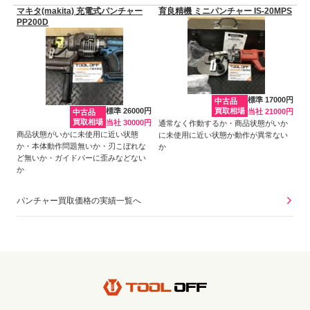
マキタ(makita) 充電式パンチャー
育良精機 ミニパンチャー IS-20MPS
PP200D
標準 17000円
中古品
標準 26000円
買取相場
当社 21000円
中古品
買取相場
当社 30000円
通常なく作動するか・商品状態がいか
商品状態がいかに未使用に近い状態
に未使用に近い状態か動作が異常ない
か・本体動作問題無いか・刃こぼれな
か
ど無いか・ガイドバーに歪みなどない
か
パンチャー買取価格の実績一覧へ