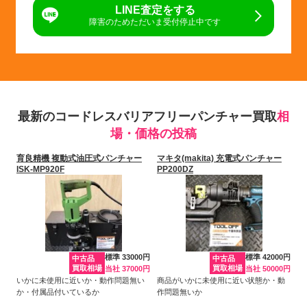
LINE査定をする
障害のためただいま受付停止中です
最新のコードレスバリアフリーパンチャー買取
相
場・価格の投稿
育良精機 複動式油圧式パンチャー
マキタ(makita) 充電式パンチャー
ISK-MP920F
PP200DZ
標準 33000円
標準 42000円
中古品
中古品
買取相場
買取相場
当社 37000円
当社 50000円
いかに未使用に近いか・動作問題無い
商品がいかに未使用に近い状態か・動
か・付属品付いているか
作問題無いか