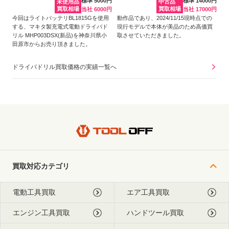
標準 5000円
標準 14000円
未使用品
中古品
買取相場
買取相場
当社 6000円
当社 17000円
今回はライトバッテリBL1815Gを使用
動作品であり、2024/11/15現時点での
する、マキタ製充電式電動ドライバド
現行モデルで本体が美品のため高価買
リル MHP003DSX(新品)を神奈川県小
取させていただきました。
田原市からお売り頂きました。
ドライバドリル買取価格の実績一覧へ
買取対応カテゴリ
電動工具買取
エア工具買取
エンジン工具買取
ハンドツール買取