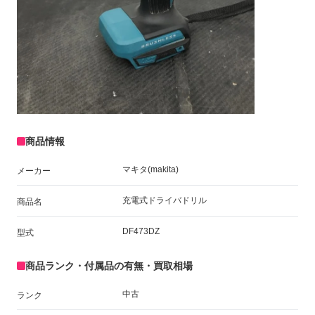
商品情報
マキタ(makita)
メーカー
充電式ドライバドリル
商品名
DF473DZ
型式
商品ランク・付属品の有無・買取相場
中古
ランク