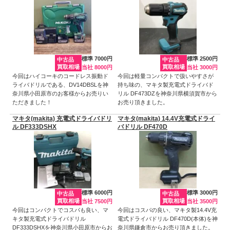
標準 7000円
標準 2500円
中古品
中古品
買取相場
買取相場
当社 8000円
当社 3000円
今回はハイコーキのコードレス振動ド
今回は軽量コンパクトで扱いやすさが
ライバドリルである、DV14DBSLを神
持ち味の、マキタ製充電式ドライバド
奈川県小田原市のお客様からお売りい
リル DF473DZを神奈川県横須賀市から
ただきました！
お売り頂きました。
マキタ(makita) 充電式ドライバドリ
マキタ(makita) 14.4V充電式ドライ
ル DF333DSHX
バドリル DF470D
標準 6000円
標準 3000円
中古品
中古品
買取相場
買取相場
当社 7500円
当社 3500円
今回はコンパクトでコスパも良い、マ
今回はコスパの良い、マキタ製14.4V充
キタ製充電式ドライバドリル
電式ドライバドリル DF470D(本体)を神
DF333DSHXを神奈川県小田原市からお
奈川県鎌倉市からお売り頂きました。