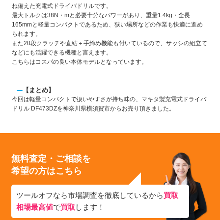
ね備えた充電式ドライバドリルです。
最大トルクは38N・mと必要十分なパワーがあり、重量1.4kg・全長
165mmと軽量コンパクトであるため、狭い場所などの作業も快適に進め
られます。
また20段クラッチや直結＋手締め機能も付いているので、サッシの組立て
などにも活躍できる機種と言えます。
こちらはコスパの良い本体モデルとなっています。
【まとめ】
今回は軽量コンパクトで扱いやすさが持ち味の、マキタ製充電式ドライバ
ドリル DF473DZを神奈川県横須賀市からお売り頂きました。
無料査定・ご相談を
希望の方はこちら
ツールオフなら市場調査を徹底しているから
買取
相場最高値
で
買取
します！