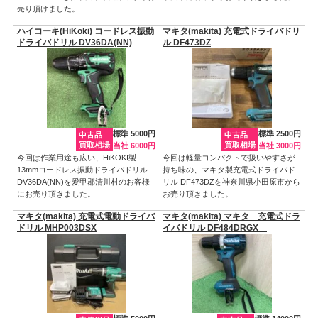
売り頂けました。
ハイコーキ(HiKoki) コードレス振動
マキタ(makita) 充電式ドライバドリ
ドライバドリル DV36DA(NN)
ル DF473DZ
標準 5000円
標準 2500円
中古品
中古品
買取相場
買取相場
当社 6000円
当社 3000円
今回は作業用途も広い、HiKOKI製
今回は軽量コンパクトで扱いやすさが
13mmコードレス振動ドライバドリル
持ち味の、マキタ製充電式ドライバド
DV36DA(NN)を愛甲郡清川村のお客様
リル DF473DZを神奈川県小田原市から
にお売り頂きました。
お売り頂きました。
マキタ(makita) 充電式電動ドライバ
マキタ(makita) マキタ 充電式ドラ
ドリル MHP003DSX
イバドリル DF484DRGX