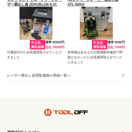
ザー墨出し器 ZEROBLSN-KJC
ATL-96RG
標準 65000円
標準 5000円
中古品
中古品
買取相場
買取相場
当社 70000円
当社 7000円
付属品付のため高価買取させていただ
使用感はあるものの簡易動作確認で問
きました
題がなかったため高価買取させていた
だきました
レーザー墨出し器買取価格の実績一覧へ