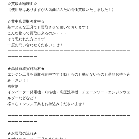
☆買取金額理由☆
【使用感はありますが人気商品のため高価買取いたしました！
】
☆豊中店買取強化中☆
基本どんな工具でも買取させて頂いております！
こんな物って買取出来るのか・・・
そう思われた方はまず
一度お問い合わせくださいませ！
ーーーーーーーーーーーーーーーーーーーーーーーーーーーーーーーーー
ーーーーーーーー
★高価買取実施商材★
エンジン工具を買取強化中です！動くものも動かないものも是非お持ち込
み下さい！！
商材例
インバーター発電機・刈払機・高圧洗浄機・チェーンソー・エンジンウェ
ルダーなどなど！
様々なエンジン工具もお持込みくださいませ！
ーーーーーーーーーーーーーーーーーーーーーーーーーーーーーーーーー
ーーーーーーーー
★お買取の流れ★