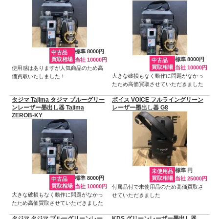
標準 8000円
中古品
買取相場
標準 8000円
当社 10000円
中古品
買取相場
当社 10000円
使用感はありますが人気商品のため高
大きな破損もなく動作に問題がなかっ
価買取いたしました！
たため高価買取させていただきました
タジマ Tajima タジマ ブルーグリー
ボイス VOICE フルライングリーン
ンレーザー墨出し器 Tajima
レーザー墨出し器 G8
ZEROB-KY
標準 円
未使用品
標準 8000円
買取相場
当社 25000円
中古品
買取相場
当社 10000円
付属品付で未使用品のため高価買取さ
大きな破損もなく動作に問題がなかっ
せていただきました
たため高価買取させていただきました
タジマ タジマ ブルーグリーンレー
KDS グリーンレーザー墨出し器