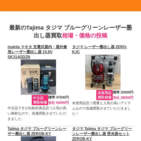
最新のTajima タジマ ブルーグリーンレーザー墨
出し器買取
相場・価格の投稿
makita マキタ 充電式屋内・屋外兼
タジマ レーザー墨出し器 ZERO-
用レーザー墨出し器 10.8V
KJC
SK314GDZN
標準 25000円
未使用品
標準 47500円
買取相場
当社 28000円
中古品
買取相場
当社 50000円
未使用品且つ需要と人気の高いアイテ
中古品ですが比較的美品且つ人気の高
ムなので高価買取させていただきまし
い商材なので、高価買取させていただ
た！
きました。
Tajima タジマ ブルーグリーンレー
タジマ Tajima タジマ ブルーグリー
ザー墨出し器 ZEROB-KY
ンレーザー墨出し器 受光器セット
ZEROB-KY