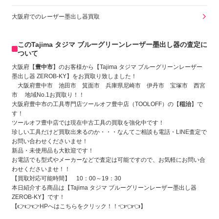
大阪府でのレーザー墨出し器買取
このTajima タジマ ブルーグリーンレーザー墨出し器の査定に
ついて
大阪府【
豊中市
】のお客様から【Tajima タジマ ブルーグリーンレーザー
墨出し器 ZEROB-KY
】をお買取り致しました！
大阪府豊中市 池田市 箕面市 兵庫県尼崎市 伊丹市 宝塚市 西宮
市 地域No.1お買取り！！
大阪府豊中市の工具専門店ツールオフ豊中店（TOOLOFF）の【
稲治
】で
す！
ツールオフ豊中店では現在中古工具の買取を強化中です！
珍しい工具だけど買取出来るのか・・・なんてご相談も電話・LINE査定で
お問い合わせくださいませ！
新品・未使用品も大歓迎です！
お電話でも型式やメーカーなどで査定は可能ですので、お気軽にお問い合
わせくださいませ！！
【買取対応可能時間】 10：00～19：30
本日紹介する商品は【Tajima タジマ ブルーグリーンレーザー墨出し器
ZEROB-KY
】です！
【👉👉👉
HPへはこちらをクリック！！
👈👈👈】