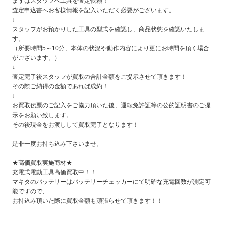
まずはスタッフへ工具を査定依頼！
査定申込書へお客様情報を記入いただく必要がございます。
↓
スタッフがお預かりした工具の型式を確認し、商品状態を確認いたしま
す。
（所要時間5～10分、本体の状況や動作内容により更にお時間を頂く場合
がございます。）
↓
査定完了後スタッフが買取の合計金額をご提示させて頂きます！
その際ご納得の金額であれば成約！
↓
お買取伝票のご記入をご協力頂いた後、運転免許証等の公的証明書のご提
示をお願い致します。
その後現金をお渡しして買取完了となります！
是非一度お持ち込み下さいませ。
★高価買取実施商材★
充電式電動工具高価買取中！！
マキタのバッテリーはバッテリーチェッカーにて明確な充電回数が測定可
能ですので、
お持込み頂いた際に買取金額も頑張らせて頂きます！！