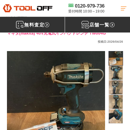
0120-979-736
工具買取TOP
インパクトレンチ買取
マキタ-インパクトレンチ買取
【買取実績】makita 40V充電式インパクトレンチ TW004G［東京都足立区］ツ
受付時間 10:00～19:00
ールオフ足立店
無料査定
店舗一覧
マキタ(makita) 40V充電式インパクトレンチ TW004G
投稿日:2026/04/26