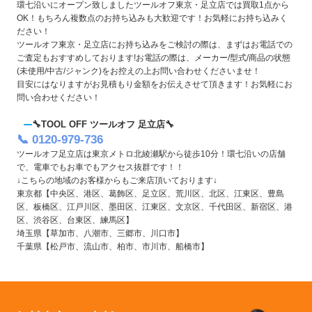
環七沿いにオープン致しましたツールオフ東京・足立店では買取1点から
OK！もちろん複数点のお持ち込みも大歓迎です！お気軽にお持ち込みく
ださい！
ツールオフ東京・足立店にお持ち込みをご検討の際は、まずはお電話での
ご査定もおすすめしております!お電話の際は、メーカー/型式/商品の状態
(未使用/中古/ジャンク)をお控えの上お問い合わせくださいませ！
目安にはなりますがお見積もり金額をお伝えさせて頂きます！お気軽にお
問い合わせください！
🔧TOOL OFF ツールオフ 足立店🔧
📞 0120-979-736
ツールオフ足立店は東京メトロ北綾瀬駅から徒歩10分！環七沿いの店舗
で、電車でもお車でもアクセス抜群です！！
↓こちらの地域のお客様からもご来店頂いております↓
東京都【中央区、港区、葛飾区、足立区、荒川区、北区、江東区、豊島
区、板橋区、江戸川区、墨田区、江東区、文京区、千代田区、新宿区、港
区、渋谷区、台東区、練馬区】
埼玉県【草加市、八潮市、三郷市、川口市】
千葉県【松戸市、流山市、柏市、市川市、船橋市】