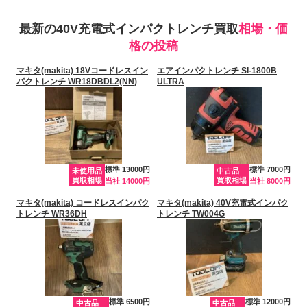
最新の40V充電式インパクトレンチ買取
相場・価
格の投稿
マキタ(makita) 18Vコードレスイン
エアインパクトレンチ SI-1800B
パクトレンチ WR18DBDL2(NN)
ULTRA
標準 13000円
標準 7000円
未使用品
中古品
買取相場
買取相場
当社 14000円
当社 8000円
マキタ(makita) コードレスインパク
マキタ(makita) 40V充電式インパク
トレンチ WR36DH
トレンチ TW004G
標準 6500円
標準 12000円
中古品
中古品