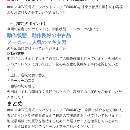
makita 40V充電式インパクトレンチ TW004Gを【東京都足立区】のお客様
よりお買取りさせていただきました✨
【査定のポイント】
今回の査定でのポイントは、動作状態、メーカーの2点です。
動作状態…動作良好の中古品
メーカー…人気のマキタ製
のため高額買取させていただきました！
▷動作状態
中古品におきましては全て通電しての動作確認を行っています。今回のイ
ンパクトレンチにおいては、下記の点を含む状態を丁寧に確認していま
す。
・正転、逆転の切り替え
・モーターの異音
・強弱の切り替え
今回はいずれも問題なく良好でしたので、高額でのご案内をさせていただ
きました！
まとめ
makita 40V充電式インパクトレンチ TW004Gは、今回ご紹介させて頂いた
査定ポイントや特長を踏まえて最新の市場調査をさせて頂いております！
地域最高値での買取を維持するために市場リサーチを徹底していますの
で、まずは査定だけでもツールオフをご利用ください！