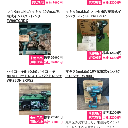
買取相場
買取相場
当社 7000円
当社 13000円
マキタ(makita) マキタ 40Vmax充
マキタ(makita) マキタ 40V充電式イ
電式インパクトレンチ
ンパクトレンチ TW004GZ
TW007GRDX
標準 12500円
未使用品
標準 35000円
買取相場
当社 13000円
未使用品
買取相場
当社 37000円
ハイコーキ(HiKoki) ハイコーキ
マキタ(makita) 18V充電式インパク
hikoki コードレスインパクトレンチ
トレンチ TW300D
WR36DH 2XPSZ
標準 11000円
未使用品
標準 29500円
買取相場
当社 12000円
未使用品
買取相場
当社 30000円
荒川区のお客様より、未使用のインパ
クトレンチをお買取りいたしました！