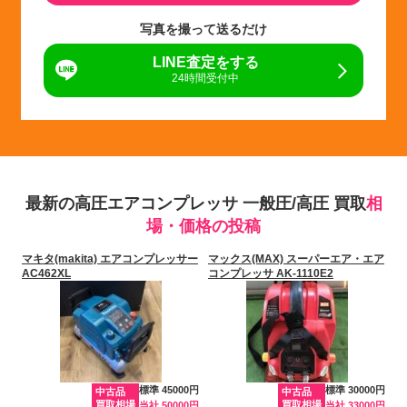
写真を撮って送るだけ
LINE査定をする
24時間受付中
最新の高圧エアコンプレッサ 一般圧/高圧 買取
相
場・価格の投稿
マキタ(makita) エアコンプレッサー
マックス(MAX) スーパーエア・エア
AC462XL
コンプレッサ AK-1110E2
標準 45000円
標準 30000円
中古品
中古品
買取相場
買取相場
当社 50000円
当社 33000円