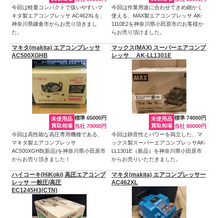
今回は軽量コンパクトで扱いやすいマ
今回は作業用途に合わせてきめ細かく
キタ製エアコンプレッサ AC462XLを、
使える、MAX製エアコンプレッサ AK-
神奈川県鎌倉市からお売り頂きまし
1110E2を神奈川県小田原市のお客様か
た。
らお売り頂けました。
マキタ(makita) エアコンプレッサ
マックス(MAX) スーパーエアコンプ
AC500XGHB
レッサ AK-LL1301E
標準 65000円
標準 74000円
未使用品
未使用品
買取相場
買取相場
当社 70000円
当社 80000円
今回は高性能な高圧専用機種である、
今回は静音性とパワーを両立した、マ
マキタ製エアコンプレッサ
ックス製スーパーエアコンプレッサAK-
AC500XGHB(新品)を神奈川県小田原市
LL1301E（新品）を神奈川県小田原市
からお売り頂きました！
からお売りいただきました。
ハイコーキ(HiKoki) 高圧エアコンプ
マキタ(makita) エアコンプレッサー
レッサ 一般圧/高圧
AC462XL
EC1245H3(CTN)