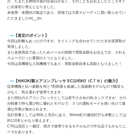
が、たまたま静岡方面の出張日が近く、そのことをお伝えしたところすぐ
に出張切り替えとなりました。
未使用・未開封の製品であり、現地では大変スピーディに買い取らせてい
ただきましたm(__)m。
【査定のポイント】
今回は距離もあったのですが、タイミングを合わせていただき出張買取が
実現しました。
また未使用品であったためメールの段階で買取金額をお伝えでき、それも
スムーズだった要因の１つとなりました。
今回は高機能な人気機種でもあり、買取金額自体も高額となりました！
【HiKOKI製エアコンプレッサ EC1245H3（CＴＮ）の魅力】
従来機種と比べ振動を何と7割前後も低減した低振動モデルなので騒音も
少なく、気を遣わず使用できます。
また同社のエアコンプレッサとしては若干小さめの8Lタンクですが、その
分軽量で持ち運び性に優れたモデルで、３つの運転モードを使い分けて最
適な作業が進められます。
合計容量としては360Lと充分にあり、90mm釘の連続釘打ち本数としては
約110本とかなり使えます。
CTNは高圧と一般圧、両方で使用できるモデルなので中古品でもかなりニ
ーズがあります。