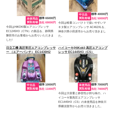
標準 40000円
中古品
標準 65000円
買取相場
当社 50000円
未使用品
買取相場
当社 69000円
今回は軽量コンパクトで扱いやすいマ
今回はHiKOKI製エアコンプレッサ
キタ製エアコンプレッサ AC462XLを、
EC1245H3（CTN）の新品を、静岡県
神奈川県小田原市からお売り頂きまし
磐田市のお客様からお売りいただきま
た。
した!
日立工機 高圧常圧エアコンプレッサ
ハイコーキ(HiKoki) 高圧エアコンプ
ー （エアーパンチ） EC1430H2
レッサ EC1445H3（CS）
標準 10000円
標準 70000円
中古品
未使用品
買取相場
買取相場
当社 11000円
当社 74000円
今回は大容量と静音性が持ち味の、ハ
イコーキ製高圧エアコンプレッサ
EC1445H3（CS）の未使用品を神奈川
県横須賀市からお売り頂きました。