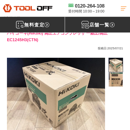
0120-264-108
工具買取TOP
エア工具買取
コンプレッサー買取
【買取実績】 ハイ
コーキ 高圧エアコンプレッサ 一般圧/高圧 EC1245H3(CTN) 新品 【静岡県磐田
受付時間 10:00～19:00
市】厚木店
無料査定
店舗一覧
ハイコーキ(HiKoki) 高圧エアコンプレッサ 一般圧/高圧
EC1245H3(CTN)
投稿日:2025/07/21