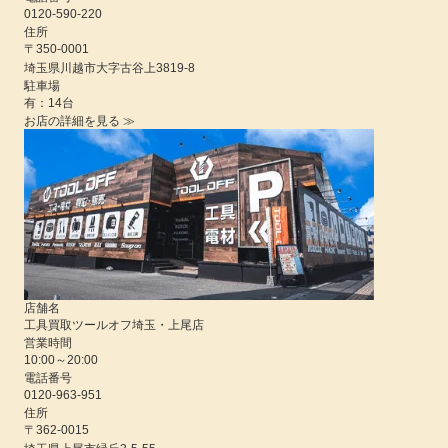
0120-590-220
住所
〒350-0001
埼玉県
川越市大字古谷上3819-8
駐車場
有：14台
お店の詳細を見る ≫
店舗名
工具買取ツールオフ埼玉・上尾店
営業時間
10:00
～
20:00
電話番号
0120-963-951
住所
〒362-0015