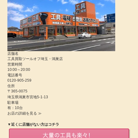
店舗名
工具買取ツールオフ埼玉・鴻巣店
営業時間
10:00
～
20:00
電話番号
0120-905-259
住所
〒365-0075
埼玉県
鴻巣市宮地5-1-13
駐車場
有：10台
お店の詳細を見る ≫
▼近くに店舗がない方はコチラ