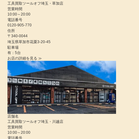
工具買取ツールオフ埼玉・草加店
営業時間
10:00
～
20:00
電話番号
0120-905-770
住所
〒340-0044
埼玉県
草加市花栗3-20-45
駐車場
有：5台
お店の詳細を見る ≫
店舗名
工具買取ツールオフ埼玉・川越店
営業時間
10:00
～
20:00
電話番号