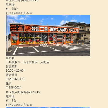
埼玉県
上尾市緑丘3-5-55
駐車場
有：48台
お店の詳細を見る ≫
店舗名
工具買取ツールオフ所沢・入間店
営業時間
10:00
～
20:00
電話番号
0120-961-173
住所
〒358-0014
埼玉県
入間市宮寺2723-15
駐車場
有：8台
お店の詳細を見る ≫