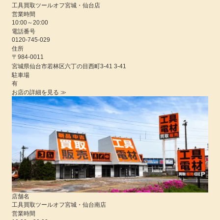
工具買取ツールオフ宮城・仙台店
営業時間
10:00
～
20:00
電話番号
0120-745-029
住所
〒984-0011
宮城県
仙台市若林区六丁の目西町3-41 3-41
駐車場
有
お店の詳細を見る ≫
店舗名
工具買取ツールオフ宮城・仙台南店
営業時間