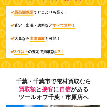
最高額保証
でどこよりも高く！
査定・出張・送料など
すべて無料！
大量なら
出張買取
も可能！
3点以上
の査定で買取額
UP！
千葉・千葉市で電材買取なら
買取額
と
接客
に
自信
がある
ツールオフ千葉・市原店へ