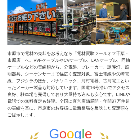
市原市で電材の売却をお考えなら「電材買取ツールオフ千葉・
市原店」へ。VVFケーブルやCVケーブル、LANケーブル、同軸
ケーブルなどの電線類から、分電盤、ブレーカー、誘導灯、照
明器具、シーケンサーまで幅広く査定対象。富士電線や矢崎電
線、フジクラのほか、パナソニック、河村電器、古河電工とい
ったメーカー製品も対応しています。国道16号沿いでアクセス
良好、駐車場も完備しており大量持ち込みも安心です。LINEや
電話での無料査定も好評。全国に直営店舗展開・年間97万件超
の実績を基に、市原市のお客様に最新相場を反映した査定額を
ご提示します。
G
o
o
g
l
e