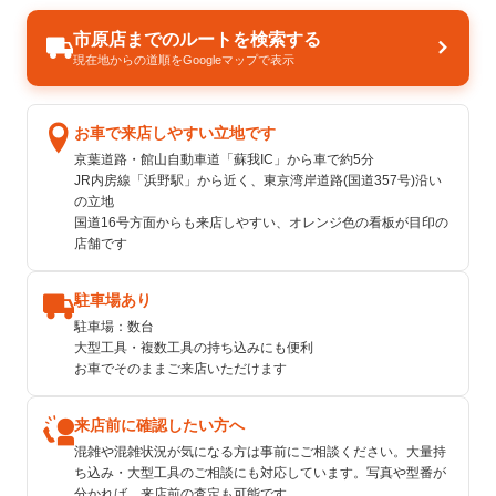
市原店までのルートを検索する
現在地からの道順をGoogleマップで表示
お車で来店しやすい立地です
京葉道路・館山自動車道「蘇我IC」から車で約5分
JR内房線「浜野駅」から近く、東京湾岸道路(国道357号)沿い
の立地
国道16号方面からも来店しやすい、オレンジ色の看板が目印の
店舗です
駐車場あり
駐車場：数台
大型工具・複数工具の持ち込みにも便利
お車でそのままご来店いただけます
来店前に確認したい方へ
混雑や混雑状況が気になる方は事前にご相談ください。大量持
ち込み・大型工具のご相談にも対応しています。写真や型番が
分かれば、来店前の査定も可能です。