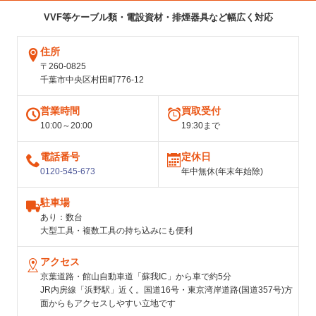
VVF等ケーブル類・電設資材・排煙器具など幅広く対応
住所
〒260-0825
千葉市中央区村田町776-12
営業時間
買取受付
10:00～20:00
19:30まで
電話番号
定休日
0120-545-673
年中無休(年末年始除)
駐車場
あり：数台
大型工具・複数工具の持ち込みにも便利
アクセス
京葉道路・館山自動車道「蘇我IC」から車で約5分
JR内房線「浜野駅」近く。国道16号・東京湾岸道路(国道357号)方
面からもアクセスしやすい立地です