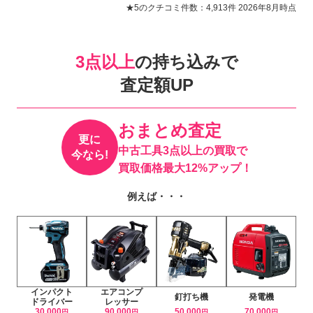
★5のクチコミ件数：4,913件 2026年8月時点
3点以上
の持ち込みで
査定額UP
おまとめ査定
更に
中古工具3点以上の買取で
今なら!
買取価格最大12%アップ！
例えば・・・
インパクト
エアコンプ
釘打ち機
発電機
ドライバー
レッサー
30,000
90,000
50,000
70,000
円
円
円
円