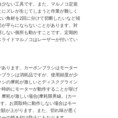
数少ない工具です。また、マルノコ定規
とにズレが生じてしまうと作業が難しく
太い角材を2回に分けて切断したいなど傾
面が平らにならないことがあります。対
用しない個所も動かすことです。定期的
スライドマルノコはレーザーが付いてい
があります。カーボンブラシはモーター
ンブラシは消耗品ですが、使用頻度が少
ラシの摩耗が激しいとディスクグライン
一時的にモーターが動作することが挙げ
摩耗が激しい場合(摩耗限界線。(カー
ます。お買取時に動作しない場合はモー
定金額が上がります。また、切れ味が悪く
ターの焼き付け防止にもなります。