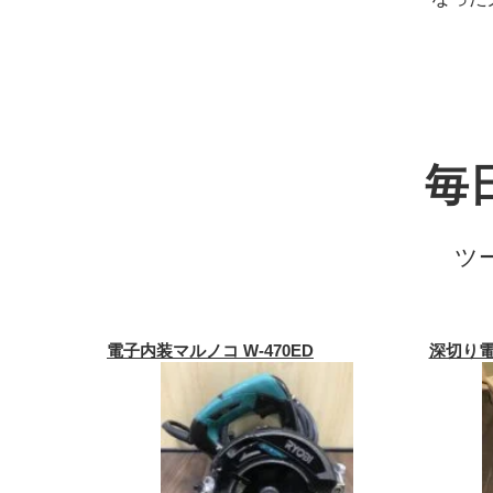
毎
ツ
電子内装マルノコ W-470ED
深切り電