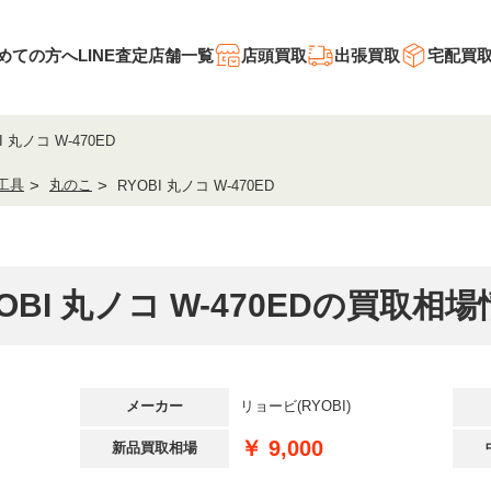
めての方へ
LINE査定
店舗一覧
店頭買取
出張買取
宅配買
I 丸ノコ W-470ED
工具
丸のこ
RYOBI 丸ノコ W-470ED
OBI 丸ノコ W-470EDの買取相
メーカー
リョービ(RYOBI)
￥ 9,000
新品買取相場