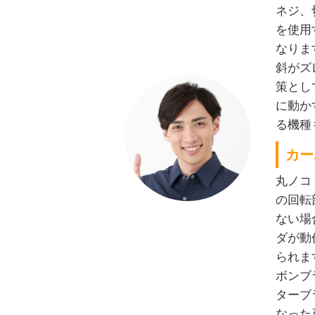
ネジ、
を使用
なりま
斜がズ
策とし
に動か
る機種
カー
丸ノコ
の回転
ない場
ダが動
られま
ボンブ
ターブ
なった