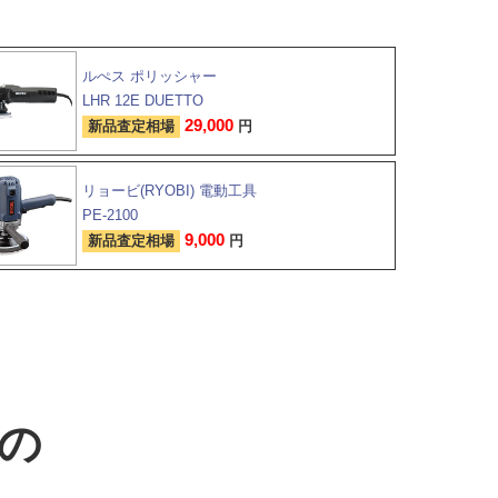
ルぺス ポリッシャー
LHR 12E DUETTO
29,000
新品査定相場
円
リョービ(RYOBI) 電動工具
PE-2100
9,000
新品査定相場
円
での