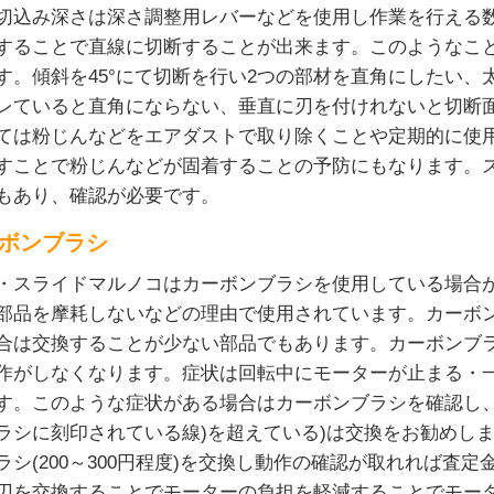
切込み深さは深さ調整用レバーなどを使用し作業を行える
することで直線に切断することが出来ます。このようなこ
す。傾斜を45°にて切断を行い2つの部材を直角にしたい、
レていると直角にならない、垂直に刃を付けれないと切断
ては粉じんなどをエアダストで取り除くことや定期的に使
すことで粉じんなどが固着することの予防にもなります。
もあり、確認が必要です。
ボンブラシ
・スライドマルノコはカーボンブラシを使用している場合
部品を摩耗しないなどの理由で使用されています。カーボ
合は交換することが少ない部品でもあります。カーボンブ
作がしなくなります。症状は回転中にモーターが止まる・
す。このような症状がある場合はカーボンブラシを確認し、
ラシに刻印されている線)を超えている)は交換をお勧めし
ラシ(200～300円程度)を交換し動作の確認が取れれば査
刃を交換することでモーターの負担を軽減することでモー