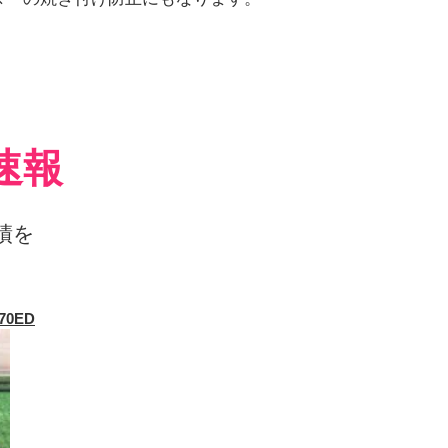
速報
績を
70ED