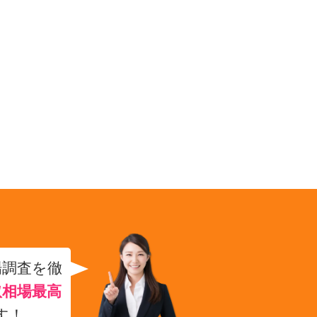
場調査を徹
取相場最高
す！