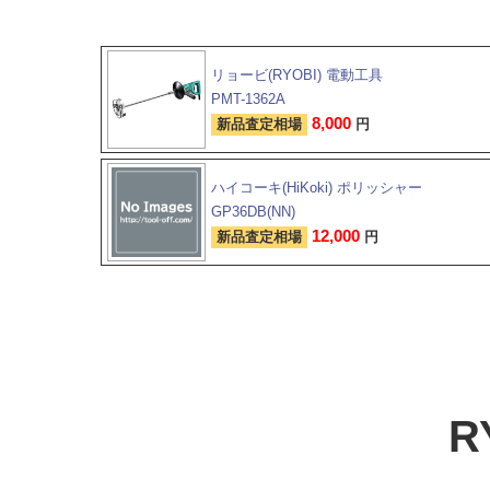
リョービ(RYOBI) 電動工具
PMT-1362A
8,000
新品査定相場
円
ハイコーキ(HiKoki) ポリッシャー
GP36DB(NN)
12,000
新品査定相場
円
R