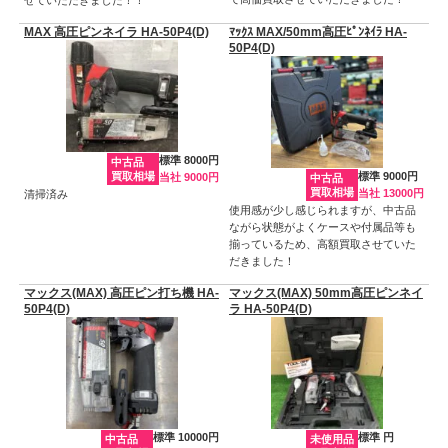
MAX 高圧ピンネイラ HA-50P4(D)
ﾏｯｸｽ MAX/50mm高圧ﾋﾟﾝﾈｲﾗ HA-
50P4(D)
標準 8000円
中古品
買取相場
標準 9000円
当社 9000円
中古品
買取相場
当社 13000円
清掃済み
使用感が少し感じられますが、中古品
ながら状態がよくケースや付属品等も
揃っているため、高額買取させていた
だきました！
マックス(MAX) 高圧ピン打ち機 HA-
マックス(MAX) 50mm高圧ピンネイ
50P4(D)
ラ HA-50P4(D)
標準 10000円
標準 円
中古品
未使用品