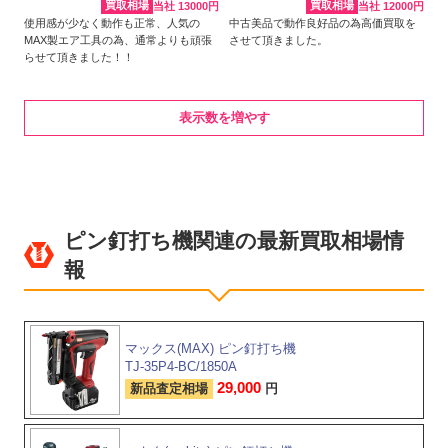
買取相場
買取相場
当社 13000円
当社 12000円
使用感が少なく動作も正常、人気の
中古美品で動作良好品の為高価買取を
MAX製エア工具の為、通常よりも頑張
させて頂きました。
らせて頂きました！！
表示数を増やす
ピン釘打ち機関連の最新買取相場情
報
マックス(MAX) ピン釘打ち機
TJ-35P4-BC/1850A
29,000
新品査定相場
円