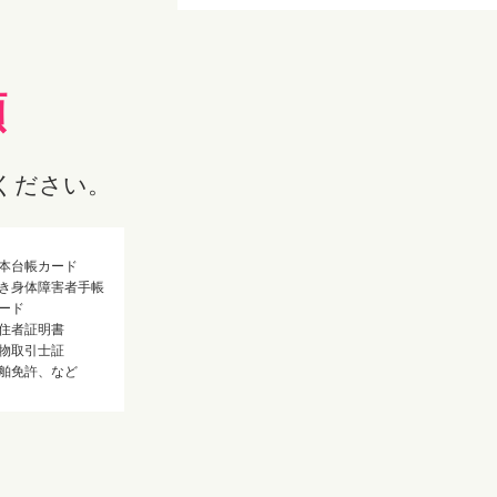
類
ください。
本台帳カード
き身体障害者手帳
ード
住者証明書
物取引士証
舶免許、など