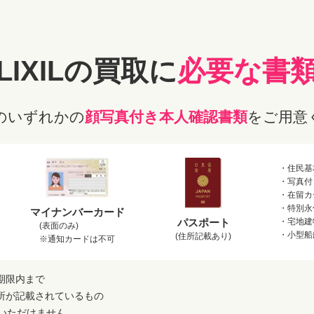
LIXILの
買取に
必要な書
のいずれかの
顔写真付き本人確認書類
をご用意
・住民基
・写真付
・在留カ
・特別永
マイナンバーカード
パスポート
・宅地建
(表面のみ)
・小型船
(住所記載あり)
※通知カードは不可
期限内まで
所が記載されているもの
用いただけません。