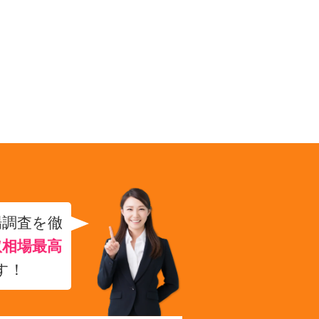
場調査を徹
取相場最高
す！