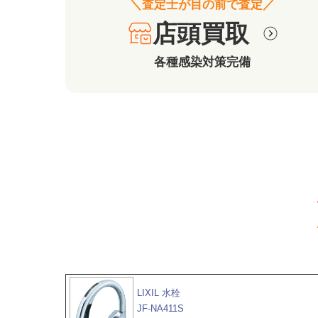
＼査定士が目の前で査定／
店頭買取
各種感染対策完備
LIXIL 水栓
JF-NA411S