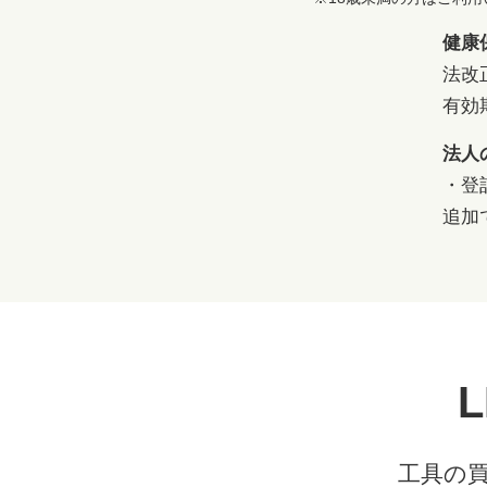
健康
法改
有効
法人
・登
追加
L
工具の