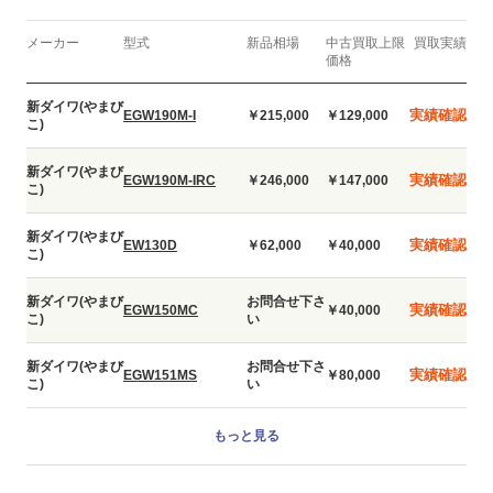
メーカー
型式
新品相場
中古買取上限
買取実績
価格
新ダイワ(やまび
実績確認
EGW190M-I
￥215,000
￥129,000
こ)
新ダイワ(やまび
実績確認
EGW190M-IRC
￥246,000
￥147,000
こ)
新ダイワ(やまび
実績確認
EW130D
￥62,000
￥40,000
こ)
新ダイワ(やまび
お問合せ下さ
実績確認
EGW150MC
￥40,000
こ)
い
新ダイワ(やまび
お問合せ下さ
実績確認
EGW151MS
￥80,000
こ)
い
もっと見る