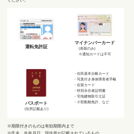
マイナンバーカード
運転免許証
(表面のみ)
※通知カードは不可
・住民基本台帳カード
・写真付き身体障害者手帳
・在留カード
・特別永住者証明書
・宅地建物取引士証
・小型船舶免許、など
パスポート
(住所記載あり)
※期限付きのものは有効期限内まで
※氏名、生年月日、現住所が記載されているもの