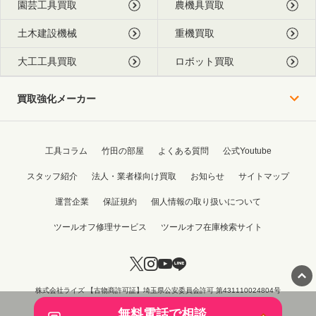
園芸工具買取
農機具買取
土木建設機械
重機買取
大工工具買取
ロボット買取
買取強化メーカー
工具コラム
竹田の部屋
よくある質問
公式Youtube
スタッフ紹介
法人・業者様向け買取
お知らせ
サイトマップ
運営企業
保証規約
個人情報の取り扱いについて
ツールオフ修理サービス
ツールオフ在庫検索サイト
株式会社ライズ 【古物商許可証】埼玉県公安委員会許可 第431110024804号
Copyright © 2015 - 2026 TOOL OFF All Rights Reserved.
無料電話で相談