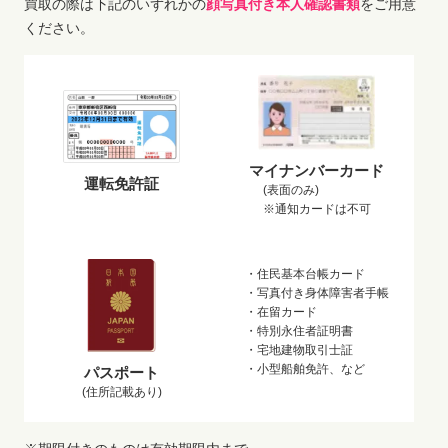
買取の際は下記のいずれかの
顔写真付き本人確認書類
をご用意
ください。
マイナンバーカード
運転免許証
(表面のみ)
※通知カードは不可
・住民基本台帳カード
・写真付き身体障害者手帳
・在留カード
・特別永住者証明書
・宅地建物取引士証
・小型船舶免許、など
パスポート
(住所記載あり)