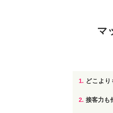
マッ
1.
どこより
2.
接客力も