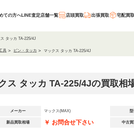
めての方へ
LINE査定
店舗一覧
店頭買取
出張買取
宅配買
 タッカ TA-225/4J
工具
ピン・タッカ
マックス タッカ TA-225/4J
クス タッカ TA-225/4Jの買取相
メーカー
マックス(MAX)
型
￥ お問合せ下さい
新品買取相場
中古買