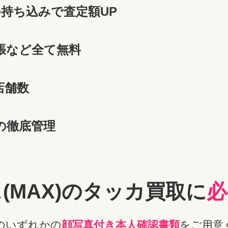
の持ち込みで査定額UP
張など全て無料
店舗数
の徹底管理
(MAX)のタッカ
買取に
必
のいずれかの
顔写真付き本人確認書類
をご用意