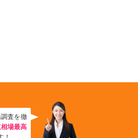
場調査を徹
取相場最高
す！