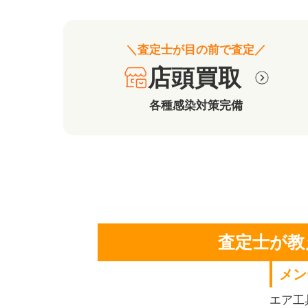
＼査定士が目の前で査定／
店頭買取
各種感染対策完備
査定士が教
メン
エア工