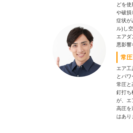
どを使
や破損
症状が
ル)し
エアダ
悪影響
常圧
エア工
とパワ
常圧と
釘打ち
が、エ
高圧を
はあり