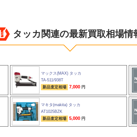
タッカ関連の最新買取相場情
マックス(MAX) タッカ
TA-511/938T
7,000
新品査定相場
円
マキタ(makita) タッカ
AT1025BZK
5,000
新品査定相場
円