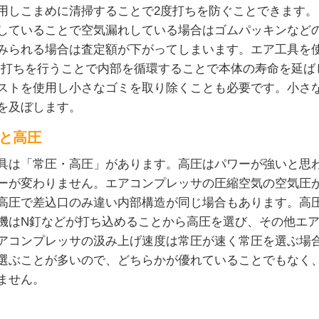
用しこまめに清掃することで2度打ちを防ぐことできます
していることで空気漏れしている場合はゴムパッキンなど
みられる場合は査定額が下がってしまいます。エア工具を使
空打ちを行うことで内部を循環することで本体の寿命を延ば
ストを使用し小さなゴミを取り除くことも必要です。小さ
を及ぼします。
と高圧
具は「常圧・高圧」があります。高圧はパワーが強いと思
ーが変わりません。エアコンプレッサの圧縮空気の空気圧
高圧で差込口のみ違い内部構造が同じ場合もあります。高
機はN釘などが打ち込めることから高圧を選び、その他エ
アコンプレッサの汲み上げ速度は常圧が速く常圧を選ぶ場
選ぶことが多いので、どちらかが優れていることでもなく
ません。