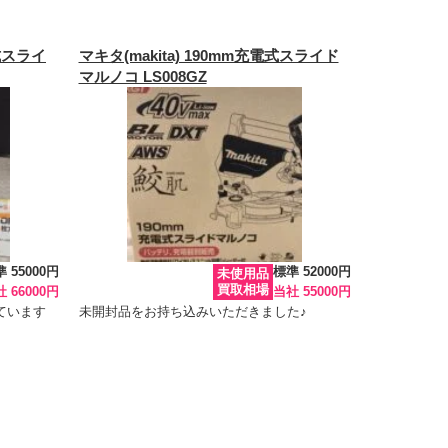
電式スライ
マキタ(makita) 190mm充電式スライド
マルノコ LS008GZ
 55000円
標準 52000円
未使用品
買取相場
 66000円
当社 55000円
ています
未開封品をお持ち込みいただきました♪