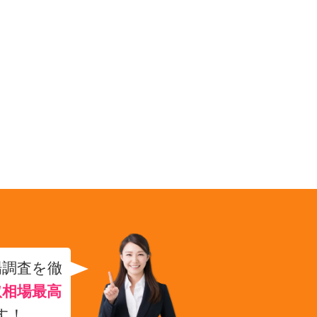
場調査を徹
取相場最高
す！