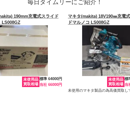
毎日タイムリーにご紹介！
akita) 190mm充電式スライド
マキタ(makita) 18V190㎜充
LS008GZ
ドマルノコ LS008GZ
標準 64000円
標準
未使用品
未使用品
買取相場
買取相場
当社 66000円
当社
未使用のマキタ製品の為高価買取し