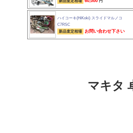
60,000
新品査定相場
円
ハイコーキ(HiKoki) スライドマルノコ
C7RSC
お問い合わせ下さい
新品査定相場
マキタ 