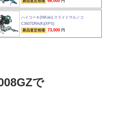
66,000
新品査定相場
円
ハイコーキ(HiKoki) スライドマルノコ
C3607DRA(K)(XPS)
73,000
新品査定相場
円
08GZで