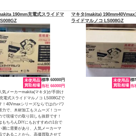
akita 190mm充電式スライドマ
マキタ(makita) 190mm40Vm
S008GZ
ライドマルノコ LS008GZ
標準 60000円
標準
未使用品
未使用品
買取相場
買取相場
当社 66000円
当社
気メーカーmakita(マキタ)が手掛け
m充電式スライドマルノコ LS008GZで
！40Vmaxシリーズならではのパワ
断力で、木材加工もスムーズ！コー
ので現場での取り回しも抜群です！
はもちろんDIYにもおすすめの1台で
い層に需要があり、人気メーカーマ
品であることから、高価買取させて