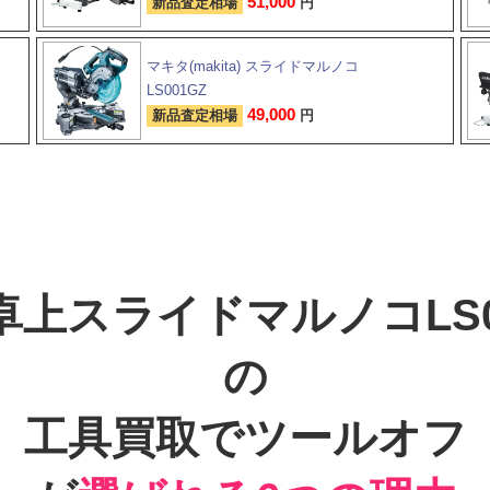
51,000
新品査定相場
円
マキタ(makita) スライドマルノコ
LS001GZ
49,000
新品査定相場
円
卓上スライドマルノコLS0
の
工具買取でツールオフ