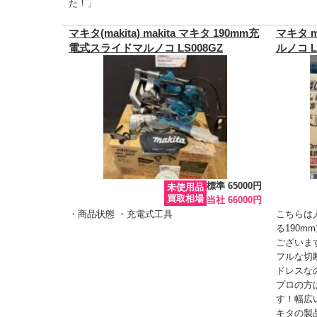
た！」
マキタ(makita) makita マキタ 190mm充
マキタ m
電式スライドマルノコ LS008GZ
ルノコ L
標準 65000円
未使用品
買取相場
当社 66000円
・商品状態 ・充電式工具
こちらは人
る190m
ございます
フルな切
ドレスな
プロの方
す！幅広
キタの製