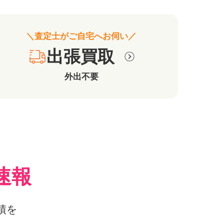
＼査定士がご自宅へお伺い／
出張買取
外出不要
速報
績を