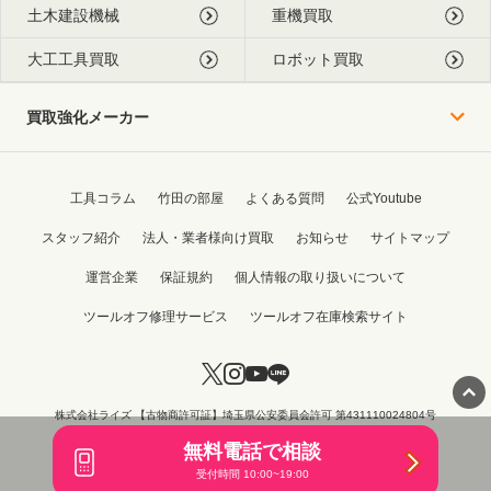
土木建設機械
重機買取
大工工具買取
ロボット買取
買取強化メーカー
工具コラム
竹田の部屋
よくある質問
公式Youtube
スタッフ紹介
法人・業者様向け買取
お知らせ
サイトマップ
運営企業
保証規約
個人情報の取り扱いについて
ツールオフ修理サービス
ツールオフ在庫検索サイト
株式会社ライズ 【古物商許可証】埼玉県公安委員会許可 第431110024804号
Copyright © 2015 - 2026 TOOL OFF All Rights Reserved.
無料電話で相談
受付時間 10:00~19:00