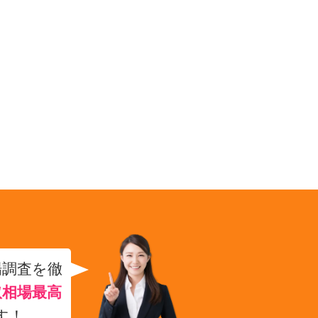
場調査を徹
取相場最高
す！