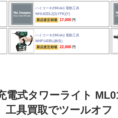
ハイコーキ(HiKoki) 電動工具
WH14DDL2(2LYPK)(Y)
17,000
新品査定相場
円
ハイコーキ(HiKoki) 電動工具
WHP14DBL(静音)
22,000
新品査定相場
円
充電式タワーライト ML0
工具買取でツールオフ