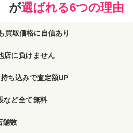
が
選ばれる6つの理由
も買取価格に自信あり
他店に負けません
の持ち込みで査定額UP
張など全て無料
店舗数