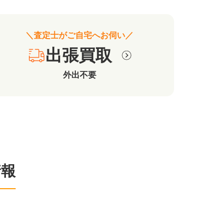
＼査定士がご自宅へお伺い／
出張買取
外出不要
情報