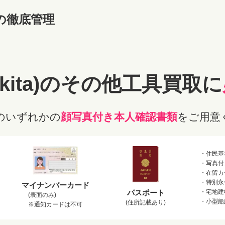
の徹底管理
kita)のその他工具
買取に
のいずれかの
顔写真付き本人確認書類
をご用意
・住民基
・写真付
・在留カ
・特別永
マイナンバーカード
パスポート
・宅地建
(表面のみ)
・小型船
(住所記載あり)
※通知カードは不可