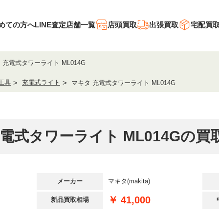
めての方へ
LINE査定
店舗一覧
店頭買取
出張買取
宅配買
 充電式タワーライト ML014G
工具
充電式ライト
マキタ 充電式タワーライト ML014G
電式タワーライト ML014Gの
メーカー
マキタ(makita)
￥ 41,000
新品買取相場