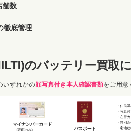
店舗数
の徹底管理
ILTI)のバッテリー
買取
のいずれかの
顔写真付き本人確認書類
をご用意
・住民基
・写真付
・在留カ
・特別永
マイナンバーカード
パスポート
・宅地建
(表面のみ)