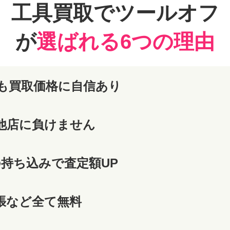
工具買取でツールオフ
が
選ばれる6つの理由
も買取価格に自信あり
他店に負けません
の持ち込みで査定額UP
張など全て無料