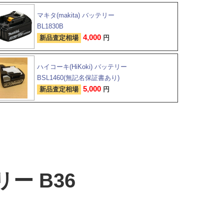
マキタ(makita) バッテリー
BL1830B
4,000
新品査定相場
円
ハイコーキ(HiKoki) バッテリー
BSL1460(無記名保証書あり)
5,000
新品査定相場
円
ー B36