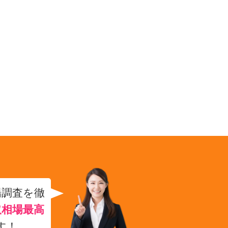
場調査を徹
取相場最高
す！