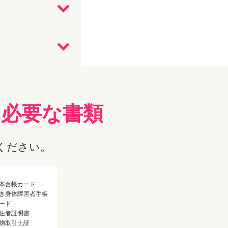
に
必要な書類
ください。
本台帳カード
き身体障害者手帳
ード
住者証明書
物取引士証