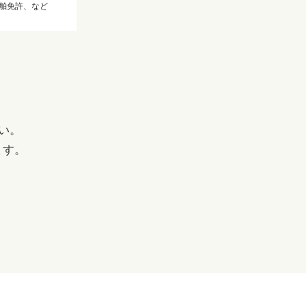
舶免許、など
い。
ます。