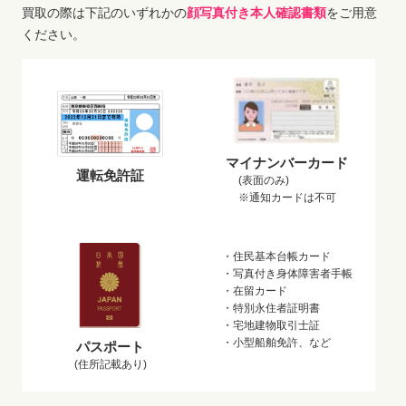
買取の際は下記のいずれかの
顔写真付き本人確認書類
をご用意
ください。
マイナンバーカード
運転免許証
(表面のみ)
※通知カードは不可
・住民基本台帳カード
・写真付き身体障害者手帳
・在留カード
・特別永住者証明書
・宅地建物取引士証
・小型船舶免許、など
パスポート
(住所記載あり)